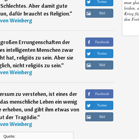
man glau
Twitter
Schlechtes. Aber damit gute
leiden, 
n, dafür braucht es Religion.
“
Krieg fü
Bild
den Fort
ven Weinberg
r großen Errungenschaften der
Facebook
 es intelligenten Menschen zwar
Twitter
 hat, religiös zu sein. Aber sie
ich, nicht religiös zu sein.
“
Bild
ven Weinberg
rsum zu verstehen, ist eines der
Facebook
 das menschliche Leben ein wenig
Twitter
e erheben, und gibt ihm etwas von
t der Tragödie.
“
Bild
ven Weinberg
Quelle: