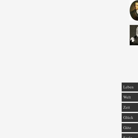
Leben
Welt
Zeit
Glück
Güte
Seele