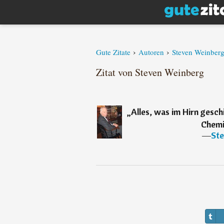
›
›
Gute Zitate
Autoren
Steven Weinber
Zitat von Steven Weinberg
„
Alles, was im Hirn gesch
Chemi
―
Ste