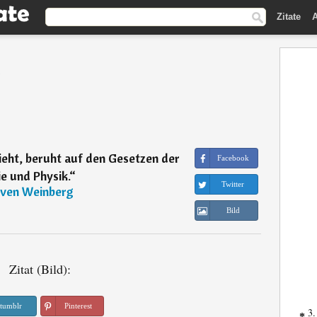
Zitate
A
g
ieht, beruht auf den Gesetzen der
Facebook
e und Physik.
“
Twitter
ven Weinberg
Bild
Zitat (Bild):
tumblr
Pinterest
3.
*