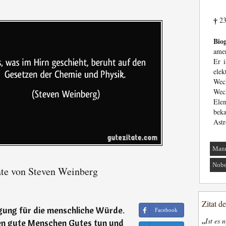
23
†
Biog
amer
Er i
ele
Wec
Wec
Ele
be
Astr
Man
Nobe
te von Steven Weinberg
Zitat d
digung für die menschliche Würde.
Facebook
„
Ist es 
en gute Menschen Gutes tun und