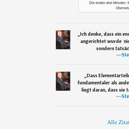
Die ersten drei Minuten
Übersetz
„
Ich denke, dass ein e
angerichtet wurde  ni
sondern tatsäch
―
Ste
„
Dass Elementarteil
fundamentaler als ande
liegt daran, dass sie 
―
Ste
Alle Zit