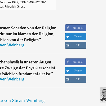
. München 1977, ISBN 3-492-22478-4.
er: Friedrich Griese
normer Schaden von der Religion
Facebook
cht nur im Namen der Religion,
Twitter
lich von der Religion.
“
ven Weinberg
Bild
chenphysik in unseren Augen
Facebook
re Zweige der Physik erscheint,
Twitter
tatsächlich fundamentaler ist.
“
ven Weinberg
Bild
ate von Steven Weinberg