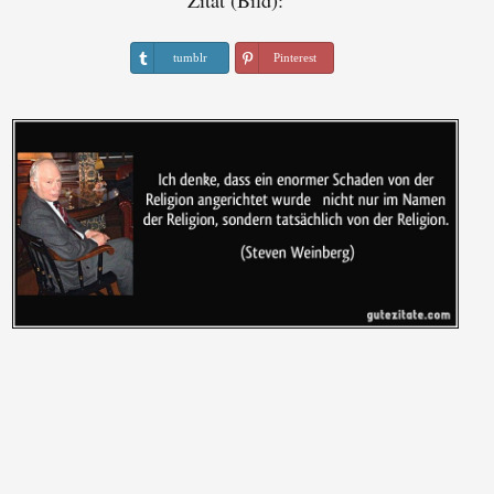
Zitat (Bild):
tumblr
Pinterest