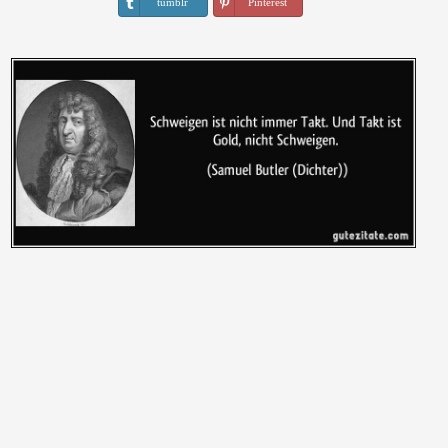
tumblr
Pinterest