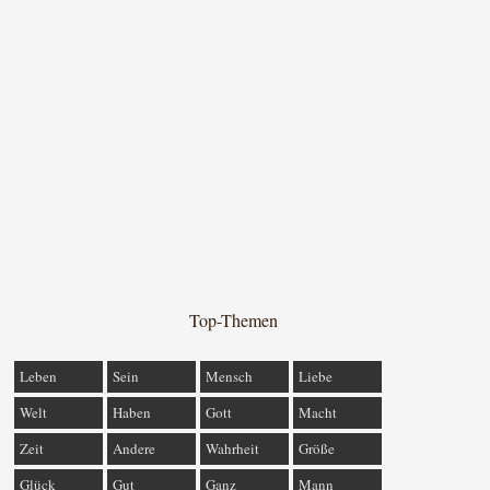
Top-Themen
Leben
Sein
Mensch
Liebe
Welt
Haben
Gott
Macht
Zeit
Andere
Wahrheit
Größe
Glück
Gut
Ganz
Mann