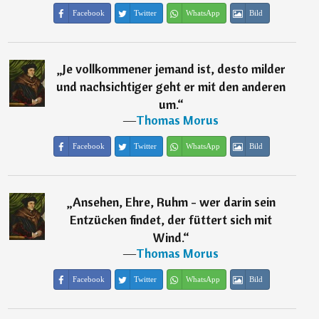
Facebook
Twitter
WhatsApp
Bild
„
Je vollkommener jemand ist, desto milder
und nachsichtiger geht er mit den anderen
um.
“
―
Thomas Morus
Facebook
Twitter
WhatsApp
Bild
„
Ansehen, Ehre, Ruhm - wer darin sein
Entzücken findet, der füttert sich mit
Wind.
“
―
Thomas Morus
Facebook
Twitter
WhatsApp
Bild