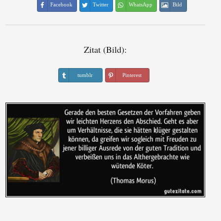
Facebook
Twitter
WhatsApp
Bild
Zitat (Bild):
tumblr
Pinterest