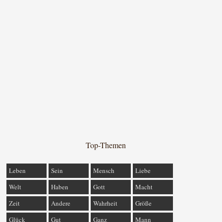
Top-Themen
Leben
Sein
Mensch
Liebe
Welt
Haben
Gott
Macht
Zeit
Andere
Wahrheit
Größe
Glück
Gut
Ganz
Mann