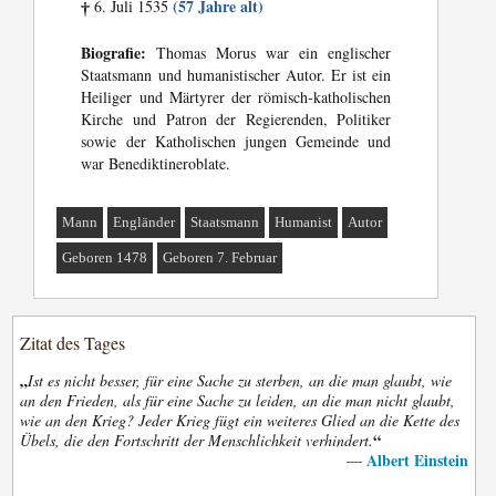
(57 Jahre alt)
6. Juli 1535
†
Biografie:
Thomas Morus war ein englischer
Staatsmann und humanistischer Autor. Er ist ein
Heiliger und Märtyrer der römisch-katholischen
Kirche und Patron der Regierenden, Politiker
sowie der Katholischen jungen Gemeinde und
war Benediktineroblate.
Mann
Engländer
Staatsmann
Humanist
Autor
Geboren 1478
Geboren 7. Februar
Zitat des Tages
„
Ist es nicht besser, für eine Sache zu sterben, an die man glaubt, wie
an den Frieden, als für eine Sache zu leiden, an die man nicht glaubt,
wie an den Krieg? Jeder Krieg fügt ein weiteres Glied an die Kette des
“
Übels, die den Fortschritt der Menschlichkeit verhindert.
Albert Einstein
—