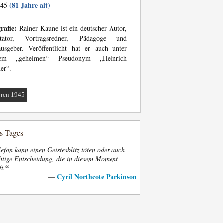
(81 Jahre alt)
945
rafie:
Rainer Kaune ist ein deutscher Autor,
itator, Vortragsredner, Pädagoge und
usgeber. Veröffentlicht hat er auch unter
nem „geheimen“ Pseudonym „Heinrich
er“.
ren 1945
es Tages
efon kann einen Geistesblitz töten oder auch
htige Entscheidung, die in diesem Moment
“
ft.
Cyril Northcote Parkinson
—