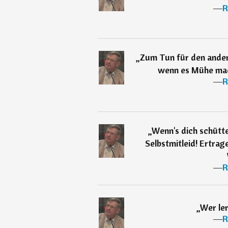
―
R
„
Zum Tun für den ander
wenn es Mühe mach
―
R
„
Wenn's dich schüttel
Selbstmitleid! Ertrag
―
R
„
Wer ler
―
R