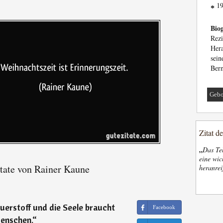
1
*
Biog
Rez
Hera
sei
Bern
Gebo
Zitat d
„
Das Tel
eine wic
tate von Rainer Kaune
heranrei
uerstoff und die Seele braucht
Facebook
enschen.
“