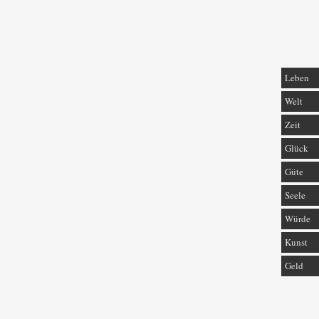
Leben
Welt
Zeit
Glück
Güte
Seele
Würde
Kunst
Geld