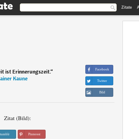
Zitate
A
Facebook
t ist Erinnerungszeit.
“
ainer Kaune
Twitter
Bild
Zitat (Bild):
tumblr
Pinterest