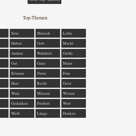
Top-Themen
Sein
Mensch
Liebe
Haben
Gott
Macht
Andere
Wahrheit
Größe
Gut
Ganz
Mann
Können
Natur
Frau
Herz
Recht
Geist
Ware
Müssen
Wissen
Gedanken
Freiheit
Wort
Weiß
Länge
Denken