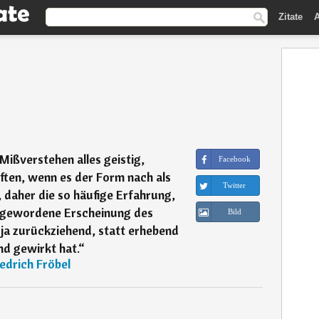
Zitate
A
 Mißverstehen alles geistig,
Facebook
ten, wenn es der Form nach als
Twitter
daher die so häufige Erfahrung,
d gewordene Erscheinung des
Bild
a zurückziehend, statt erhebend
nd gewirkt hat.
“
iedrich Fröbel