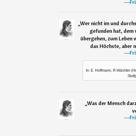
―
Fr
„
Wer nicht im und durch
gefunden hat, dem w
übergehen, zum Leben w
das Höchste, aber n
―
Fr
In: E. Hoffmann, R.Wächter (H
Stutt
„
Was der Mensch darzu
v
―
Fr