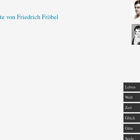
te von Friedrich Fröbel
Leben
Welt
Zeit
Glück
Güte
Seele