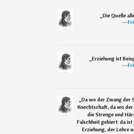
„
Die Quelle all
―
Fr
„
Erziehung ist Beisp
―
Fr
„
Da wo der Zwang der S
Knechtschaft, da wo der 
die Strenge und Här
Falschheit gebiert: da is
Erziehung, der Lehre u