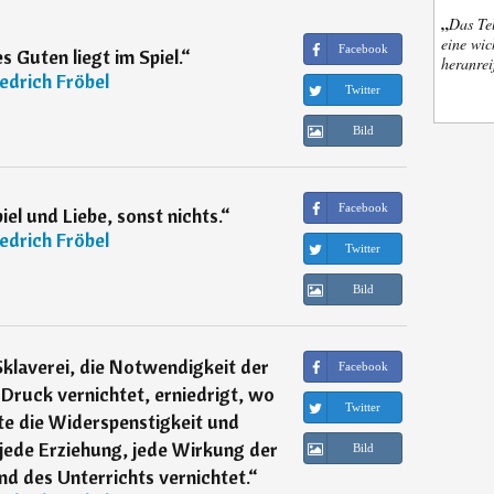
„
Das Tel
eine wic
Facebook
es Guten liegt im Spiel.
“
heranrei
iedrich Fröbel
Twitter
Bild
Facebook
iel und Liebe, sonst nichts.
“
iedrich Fröbel
Twitter
Bild
klaverei, die Notwendigkeit der
Facebook
Druck vernichtet, erniedrigt, wo
Twitter
te die Widerspenstigkeit und
t jede Erziehung, jede Wirkung der
Bild
nd des Unterrichts vernichtet.
“