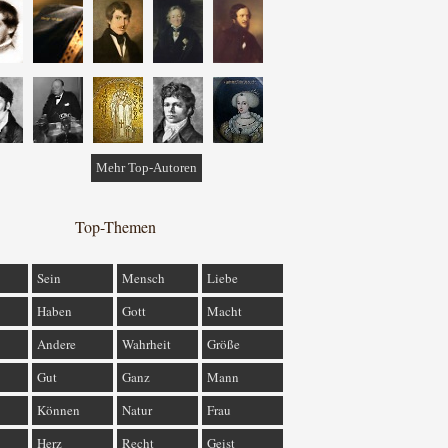
Mehr Top-Autoren
Top-Themen
Sein
Mensch
Liebe
Haben
Gott
Macht
Andere
Wahrheit
Größe
Gut
Ganz
Mann
Können
Natur
Frau
Herz
Recht
Geist