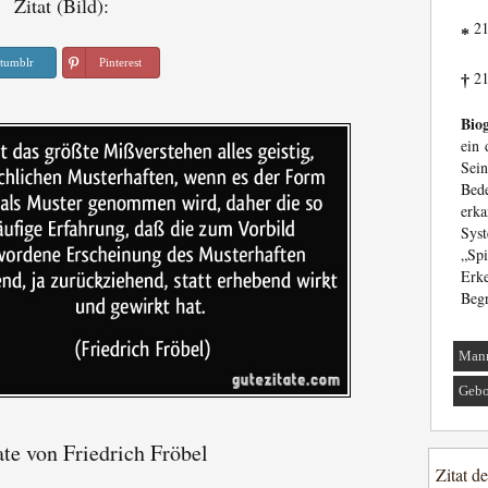
Zitat (Bild):
21
*
tumblr
Pinterest
21
†
Biog
ein 
Sei
Bed
erk
Sys
„Sp
Erke
Begr
Man
Gebo
te von Friedrich Fröbel
Zitat d