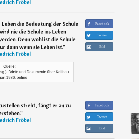
iedrich Fröbel
s Leben die Bedeutung der Schule
Facebook
ird nie die Schule ins Leben
Twitter
erden. Denn wohl ist die Schule
ur dann wenn sie Leben ist.
“
Bild
iedrich Fröbel
Quelle:
rsg.): Briefe und Dokumente über Keilhau.
gart 1986. online
stellen strebt, fängt er an zu
Facebook
erstehen.
“
Twitter
iedrich Fröbel
Bild