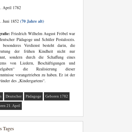
. April 1782
(70 Jahre alt)
. Juni 1852
rafie:
Friedrich Wilhelm August Fröbel war
deutscher Pädagoge und Schüler Pestalozzis.
n besonderes Verdienst besteht darin, die
eutung der frühen Kindheit nicht nur
annt, sondern durch die Schaffung eines
tems von Liedern, Beschäftigungen und
ielgaben“ die Realisierung dieser
nntnisse vorangetrieben zu haben. Er ist der
ünder des „Kindergartens“.
n
Deutscher
Pädagoge
Geboren 1782
ren 21. April
es Tages