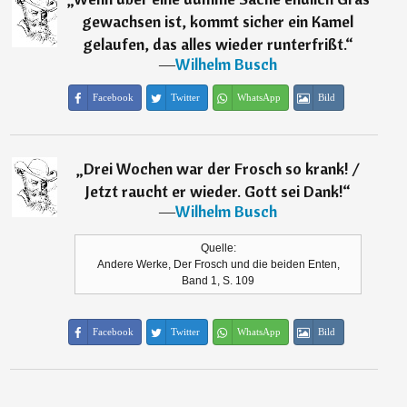
gewachsen ist, kommt sicher ein Kamel
gelaufen, das alles wieder runterfrißt.
“
―
Wilhelm Busch
Facebook
Twitter
WhatsApp
Bild
„
Drei Wochen war der Frosch so krank! /
Jetzt raucht er wieder. Gott sei Dank!
“
―
Wilhelm Busch
Quelle:
Andere Werke, Der Frosch und die beiden Enten,
Band 1, S. 109
Facebook
Twitter
WhatsApp
Bild