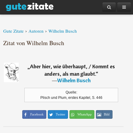
›
›
Gute Zitate
Autoren
Wilhelm Busch
Zitat von Wilhelm Busch
„
Aber hier, wie überhaupt, / Kommt es
anders, als man glaubt.
“
―
Wilhelm Busch
Quelle:
Plisch und Plum, erstes Kapitel, S. 446
Facebook
Twitter
WhatsApp
Bild