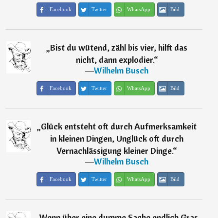
Facebook
Twitter
WhatsApp
Bild
„
Bist du wütend, zähl bis vier, hilft das
nicht, dann explodier.
“
―
Wilhelm Busch
Facebook
Twitter
WhatsApp
Bild
„
Glück entsteht oft durch Aufmerksamkeit
in kleinen Dingen, Unglück oft durch
Vernachlässigung kleiner Dinge.
“
―
Wilhelm Busch
Facebook
Twitter
WhatsApp
Bild
„
Wenn über eine dumme Sache endlich Gras