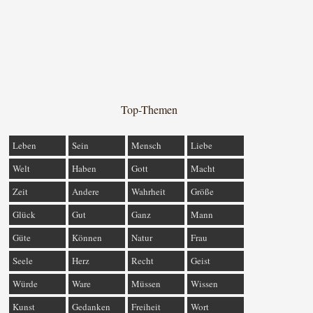
Top-Themen
Leben
Sein
Mensch
Liebe
Welt
Haben
Gott
Macht
Zeit
Andere
Wahrheit
Größe
Glück
Gut
Ganz
Mann
Güte
Können
Natur
Frau
Seele
Herz
Recht
Geist
Würde
Ware
Müssen
Wissen
Kunst
Gedanken
Freiheit
Wort