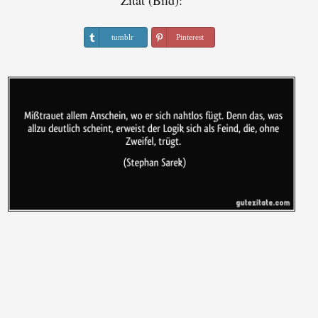
Zitat (Bild):
tumblr
Pinterest