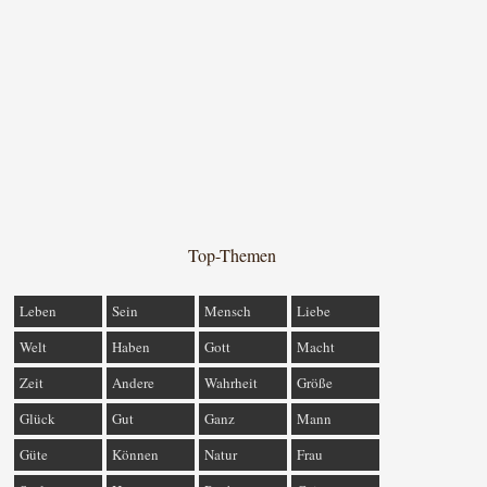
Top-Themen
Leben
Sein
Mensch
Liebe
Welt
Haben
Gott
Macht
Zeit
Andere
Wahrheit
Größe
Glück
Gut
Ganz
Mann
Güte
Können
Natur
Frau