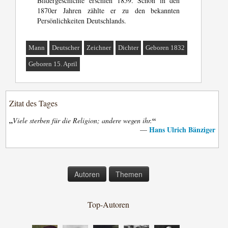
Bildergeschichte erschien 1859. Schon in den
1870er Jahren zählte er zu den bekannten
Persönlichkeiten Deutschlands.
Mann
Deutscher
Zeichner
Dichter
Geboren 1832
Geboren 15. April
Zitat des Tages
„
“
Viele sterben für die Religion; andere wegen ihr.
Hans Ulrich Bänziger
—
Autoren
Themen
Top-Autoren