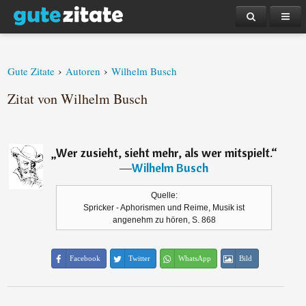
›
›
Gute Zitate
Autoren
Wilhelm Busch
Zitat von Wilhelm Busch
„
Wer zusieht, sieht mehr, als wer mitspielt.
“
―
Wilhelm Busch
Quelle:
Spricker - Aphorismen und Reime, Musik ist
angenehm zu hören, S. 868
Facebook
Twitter
WhatsApp
Bild