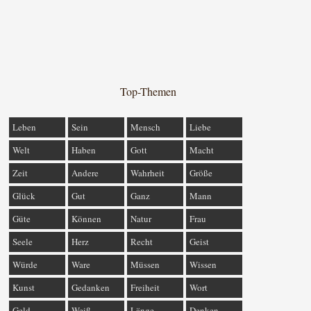
Top-Themen
Leben
Sein
Mensch
Liebe
Welt
Haben
Gott
Macht
Zeit
Andere
Wahrheit
Größe
Glück
Gut
Ganz
Mann
Güte
Können
Natur
Frau
Seele
Herz
Recht
Geist
Würde
Ware
Müssen
Wissen
Kunst
Gedanken
Freiheit
Wort
Geld
Weiß
Länge
Denken