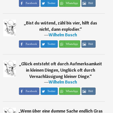
Facebook
Twitter
WhatsApp
Bild
„
Bist du wütend, zähl bis vier, hilft das
nicht, dann explodier.
“
―
Wilhelm Busch
Facebook
Twitter
WhatsApp
Bild
„
Glück entsteht oft durch Aufmerksamkeit
in kleinen Dingen, Unglück oft durch
Vernachlässigung kleiner Dinge.
“
―
Wilhelm Busch
Facebook
Twitter
WhatsApp
Bild
„
Wenn über eine dumme Sache endlich Gras