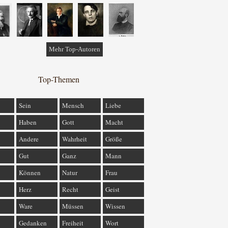
Mehr Top-Autoren
Top-Themen
Sein
Mensch
Liebe
Haben
Gott
Macht
Andere
Wahrheit
Größe
Gut
Ganz
Mann
Können
Natur
Frau
Herz
Recht
Geist
Ware
Müssen
Wissen
Gedanken
Freiheit
Wort