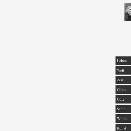
Leben
Welt
Zeit
Glück
Güte
Seele
Würde
Kunst