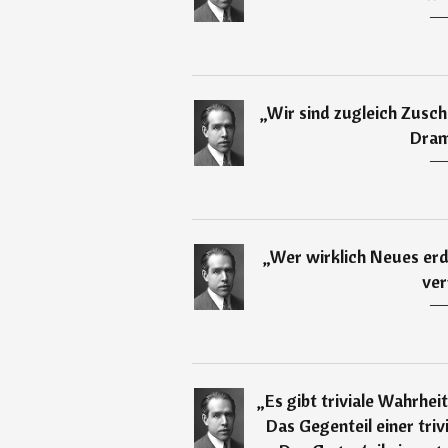
―
„
Wir sind zugleich Zusc
Dram
―
„
Wer wirklich Neues erd
ver
―
„
Es gibt triviale Wahrhei
Das Gegenteil einer triv