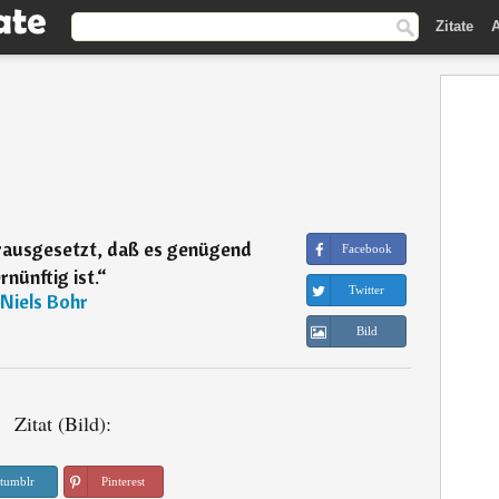
Zitate
A
orausgesetzt, daß es genügend
Facebook
rnünftig ist.
“
Twitter
Niels Bohr
Bild
Zitat (Bild):
tumblr
Pinterest