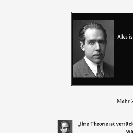
Mehr Z
„
Ihre Theorie ist verrüc
wah