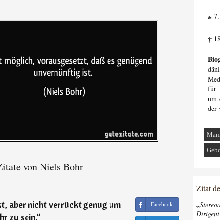
7.
*
18
†
Biog
däni
Meda
für 
um d
der 
Man
Gebo
itate von Niels Bohr
Zitat d
kt, aber nicht verrückt genug um
„
Stereoa
Facebook
Dirigen
r zu sein.
“