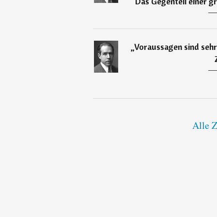
Das Gegenteil einer g
―
„
Voraussagen sind sehr
―
Alle Z