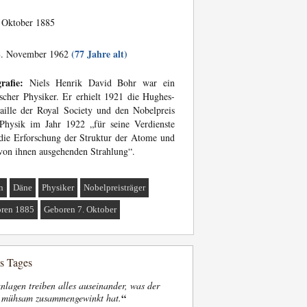
 Oktober 1885
(77 Jahre alt)
. November 1962
rafie:
Niels Henrik David Bohr war ein
scher Physiker. Er erhielt 1921 die Hughes-
ille der Royal Society und den Nobelpreis
Physik im Jahr 1922 „für seine Verdienste
ie Erforschung der Struktur der Atome und
von ihnen ausgehenden Strahlung“.
n
Däne
Physiker
Nobelpreisträger
ren 1885
Geboren 7. Oktober
es Tages
nlagen treiben alles auseinander, was der
“
t mühsam zusammengewinkt hat.