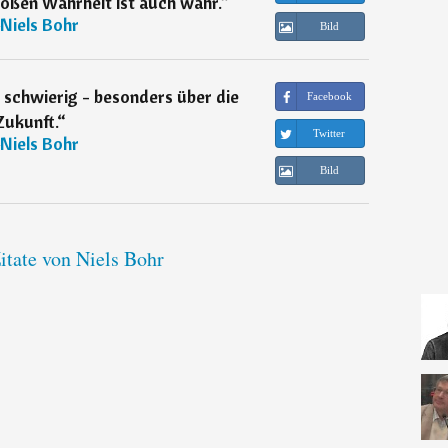
roßen Wahrheit ist auch wahr.
“
Niels Bohr
Bild
 schwierig - besonders über die
Facebook
Zukunft.
“
Twitter
Niels Bohr
Bild
itate von Niels Bohr