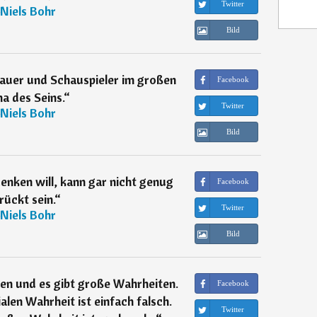
Twitter
Niels Bohr
Bild
hauer und Schauspieler im großen
Facebook
a des Seins.
“
Twitter
Niels Bohr
Bild
enken will, kann gar nicht genug
Facebook
rückt sein.
“
Twitter
Niels Bohr
Bild
ten und es gibt große Wahrheiten.
Facebook
ialen Wahrheit ist einfach falsch.
Twitter