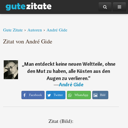
›
›
Gute Zitate
Autoren
André Gide
Zitat von André Gide
„
Man entdeckt keine neuen Weltteile, ohne
den Mut zu haben, alle Küsten aus den
Augen zu verlieren.
“
―
André Gide
Facebook
Twitter
WhatsApp
Bild
Zitat (Bild):