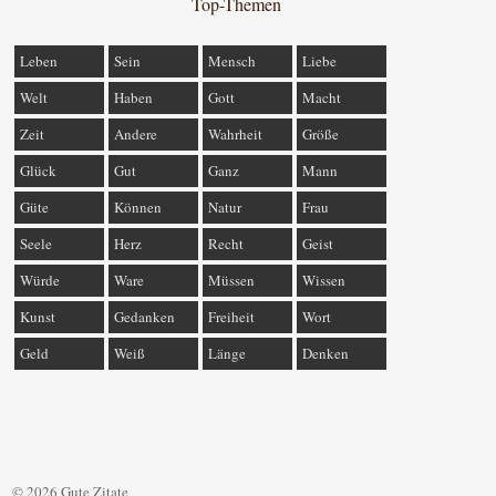
Top-Themen
Leben
Sein
Mensch
Liebe
Welt
Haben
Gott
Macht
Zeit
Andere
Wahrheit
Größe
Glück
Gut
Ganz
Mann
Güte
Können
Natur
Frau
Seele
Herz
Recht
Geist
Würde
Ware
Müssen
Wissen
Kunst
Gedanken
Freiheit
Wort
Geld
Weiß
Länge
Denken
© 2026 Gute Zitate