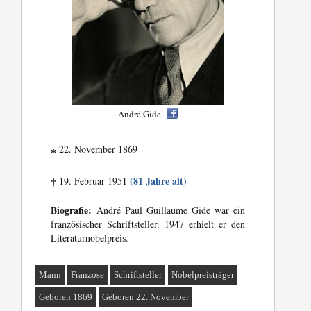
André Gide
22. November 1869
*
(81 Jahre alt)
19. Februar 1951
†
Biografie:
André Paul Guillaume Gide war ein
französischer Schriftsteller. 1947 erhielt er den
Literaturnobelpreis.
Mann
Franzose
Schriftsteller
Nobelpreisträger
Geboren 1869
Geboren 22. November