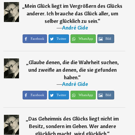
„
Mein Glück liegt im Vergrößern des Glücks
anderer. Ich brauche das Glück aller, um
selber glücklich zu sein.
“
―
André Gide
Facebook
Twitter
WhatsApp
Bild
„
Glaube denen, die die Wahrheit suchen,
und zweifle an denen, die sie gefunden
haben.
“
―
André Gide
Facebook
Twitter
WhatsApp
Bild
„
Das Geheimnis des Glücks liegt nicht im
Besitz, sondern im Geben. Wer andere
glücklich macht, wird glücklich.
“