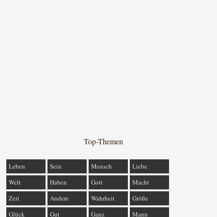
Top-Themen
Leben
Sein
Mensch
Liebe
Welt
Haben
Gott
Macht
Zeit
Andere
Wahrheit
Größe
Glück
Gut
Ganz
Mann