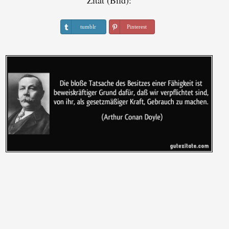
Zitat (Bild):
tumblr
Pinterest