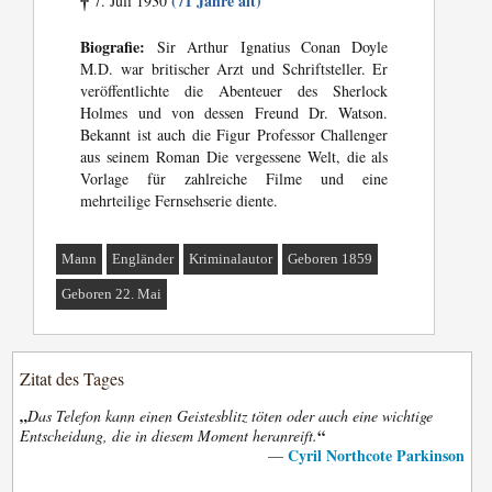
(71 Jahre alt)
7. Juli 1930
†
Biografie:
Sir Arthur Ignatius Conan Doyle
M.D. war britischer Arzt und Schriftsteller. Er
veröffentlichte die Abenteuer des Sherlock
Holmes und von dessen Freund Dr. Watson.
Bekannt ist auch die Figur Professor Challenger
aus seinem Roman Die vergessene Welt, die als
Vorlage für zahlreiche Filme und eine
mehrteilige Fernsehserie diente.
Mann
Engländer
Kriminalautor
Geboren 1859
Geboren 22. Mai
Zitat des Tages
„
Das Telefon kann einen Geistesblitz töten oder auch eine wichtige
“
Entscheidung, die in diesem Moment heranreift.
Cyril Northcote Parkinson
—