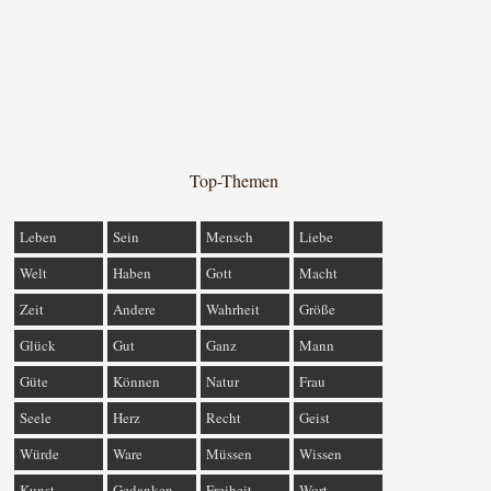
Top-Themen
Leben
Sein
Mensch
Liebe
Welt
Haben
Gott
Macht
Zeit
Andere
Wahrheit
Größe
Glück
Gut
Ganz
Mann
Güte
Können
Natur
Frau
Seele
Herz
Recht
Geist
Würde
Ware
Müssen
Wissen
Kunst
Gedanken
Freiheit
Wort