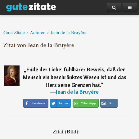
›
›
Gute Zitate
Autoren
Jean de la Bruyère
Zitat von Jean de la Bruyère
„
Ende der Liebe: fühlbarer Beweis, daß der
Mensch ein beschränktes Wesen ist und das
Herz seine Grenzen hat.
“
―
Jean de la Bruyère
Facebook
Twitter
WhatsApp
Bild
Zitat (Bild):