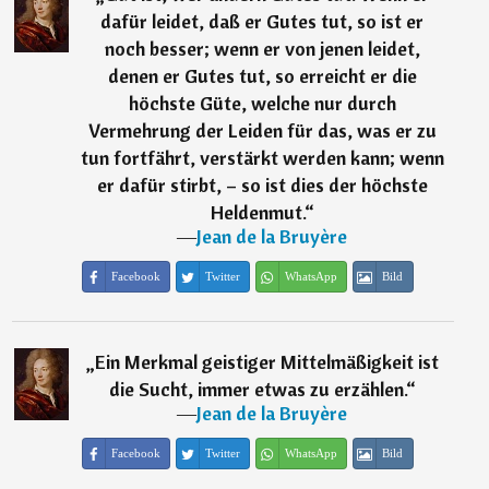
dafür leidet, daß er Gutes tut, so ist er
noch besser; wenn er von jenen leidet,
denen er Gutes tut, so erreicht er die
höchste Güte, welche nur durch
Vermehrung der Leiden für das, was er zu
tun fortfährt, verstärkt werden kann; wenn
er dafür stirbt, – so ist dies der höchste
Heldenmut.
“
―
Jean de la Bruyère
Facebook
Twitter
WhatsApp
Bild
„
Ein Merkmal geistiger Mittelmäßigkeit ist
die Sucht, immer etwas zu erzählen.
“
―
Jean de la Bruyère
Facebook
Twitter
WhatsApp
Bild