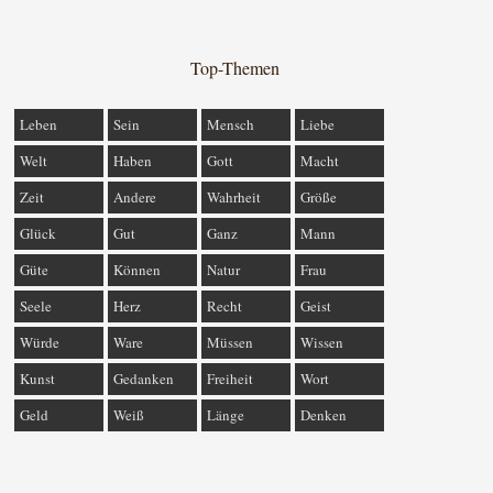
Top-Themen
Leben
Sein
Mensch
Liebe
Welt
Haben
Gott
Macht
Zeit
Andere
Wahrheit
Größe
Glück
Gut
Ganz
Mann
Güte
Können
Natur
Frau
Seele
Herz
Recht
Geist
Würde
Ware
Müssen
Wissen
Kunst
Gedanken
Freiheit
Wort
Geld
Weiß
Länge
Denken