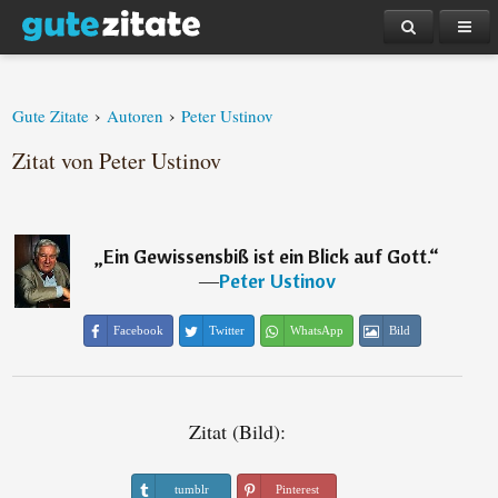
›
›
Gute Zitate
Autoren
Peter Ustinov
Zitat von Peter Ustinov
„
Ein Gewissensbiß ist ein Blick auf Gott.
“
―
Peter Ustinov
Facebook
Twitter
WhatsApp
Bild
Zitat (Bild):
tumblr
Pinterest