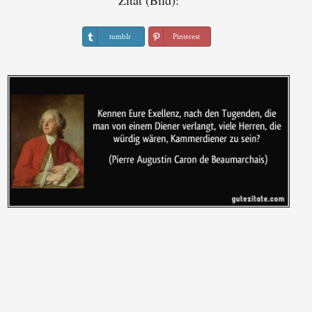
Zitat (Bild):
tumblr
Pinterest