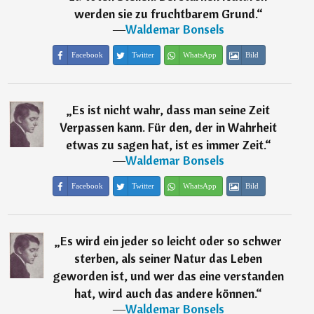
werden sie zu fruchtbarem Grund.
“
―
Waldemar Bonsels
Facebook
Twitter
WhatsApp
Bild
„
Es ist nicht wahr, dass man seine Zeit
Verpassen kann. Für den, der in Wahrheit
etwas zu sagen hat, ist es immer Zeit.
“
―
Waldemar Bonsels
Facebook
Twitter
WhatsApp
Bild
„
Es wird ein jeder so leicht oder so schwer
sterben, als seiner Natur das Leben
geworden ist, und wer das eine verstanden
hat, wird auch das andere können.
“
―
Waldemar Bonsels