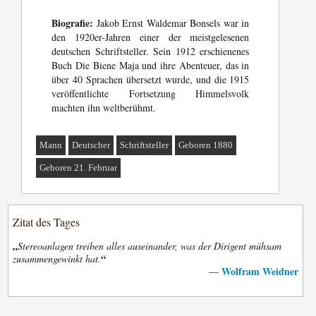
Biografie:
Jakob Ernst Waldemar Bonsels war in
den 1920er-Jahren einer der meistgelesenen
deutschen Schriftsteller. Sein 1912 erschienenes
Buch Die Biene Maja und ihre Abenteuer, das in
über 40 Sprachen übersetzt wurde, und die 1915
veröffentlichte Fortsetzung Himmelsvolk
machten ihn weltberühmt.
Mann
Deutscher
Schriftsteller
Geboren 1880
Geboren 21. Februar
Zitat des Tages
„
Stereoanlagen treiben alles auseinander, was der Dirigent mühsam
“
zusammengewinkt hat.
Wolfram Weidner
—