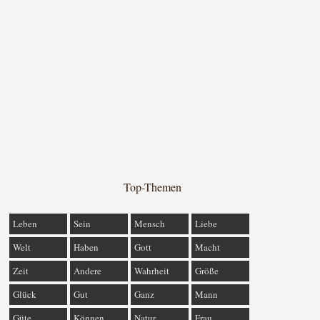
Top-Themen
Leben
Sein
Mensch
Liebe
Welt
Haben
Gott
Macht
Zeit
Andere
Wahrheit
Größe
Glück
Gut
Ganz
Mann
Güte
Können
Natur
Frau