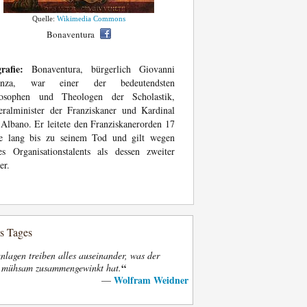
Quelle:
Wikimedia Commons
Bonaventura
rafie:
Bonaventura, bürgerlich Giovanni
anza, war einer der bedeutendsten
losophen und Theologen der Scholastik,
ralminister der Franziskaner und Kardinal
Albano. Er leitete den Franziskanerorden 17
re lang bis zu seinem Tod und gilt wegen
es Organisationstalents als dessen zweiter
er.
es Tages
nlagen treiben alles auseinander, was der
“
t mühsam zusammengewinkt hat.
Wolfram Weidner
—