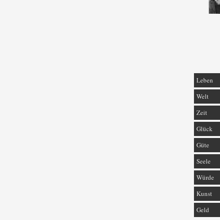
Leben
Welt
Zeit
Glück
Güte
Seele
Würde
Kunst
Geld