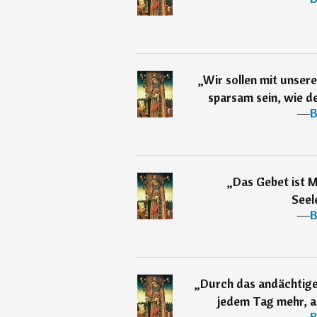
„
Wir sollen mit unser
sparsam sein, wie de
―
B
„
Das Gebet ist M
Seel
―
B
„
Durch das andächtig
jedem Tag mehr, al
―
B