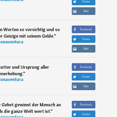
Twitter
Bild
en Worten so vorsichtig und so
Facebook
r Geizige mit seinem Gelde.
“
Twitter
onaventura
Bild
utter und Ursprung aller
Facebook
enerhebung.
“
Twitter
onaventura
Bild
e Gebet gewinnt der Mensch an
Facebook
s die ganze Welt wert ist.
“
Twitter
onaventura