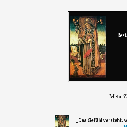
Mehr Zi
„
Das Gefühl versteht, w
―
B