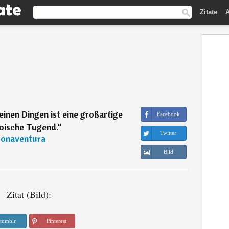
Zitate
A
einen Dingen ist eine großartige
Facebook
oische Tugend.
“
Twitter
onaventura
Bild
Zitat (Bild):
tumblr
Pinterest