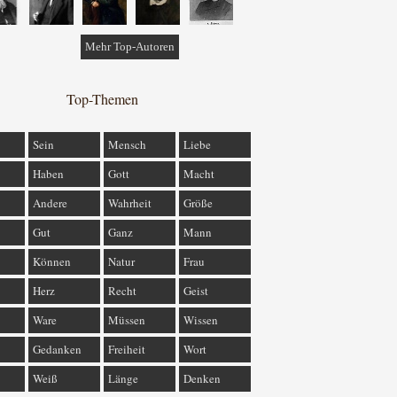
Mehr Top-Autoren
Top-Themen
Sein
Mensch
Liebe
Haben
Gott
Macht
Andere
Wahrheit
Größe
Gut
Ganz
Mann
Können
Natur
Frau
Herz
Recht
Geist
Ware
Müssen
Wissen
Gedanken
Freiheit
Wort
Weiß
Länge
Denken