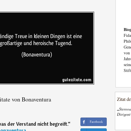
Biog
Fid
Phi
Gene
von 
Jah
sein
Stift
tate von Bonaventura
Zitat d
„
Stereoa
Dirigen
Facebook
as der Verstand nicht begreift.
“
onaventura