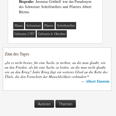
Biografie:
Jeremias Gotthelf war das Pseudonym
des Schweizer Schriftstellers und Pfarrers Albert
Bitzius.
Mann
Schweizer
Pfarrer
Schriftsteller
Geboren 1797
Geboren 4. Oktober
Zitat des Tages
„
Ist es nicht besser, für eine Sache zu sterben, an die man glaubt, wie
an den Frieden, als für eine Sache zu leiden, an die man nicht glaubt,
wie an den Krieg? Jeder Krieg fügt ein weiteres Glied an die Kette des
“
Übels, die den Fortschritt der Menschlichkeit verhindert.
Albert Einstein
—
Autoren
Themen