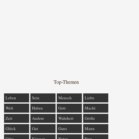
Top-Themen
Leben
Sein
Mensch
Liebe
Welt
Haben
Gott
Macht
Zeit
Andere
Wahrheit
Größe
Glück
Gut
Ganz
Mann
Güte
Können
Natur
Frau