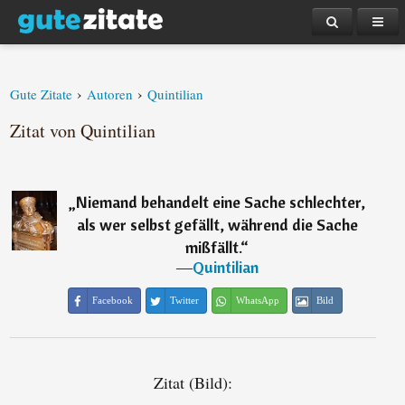
›
›
Gute Zitate
Autoren
Quintilian
Zitat von Quintilian
„
Niemand behandelt eine Sache schlechter,
als wer selbst gefällt, während die Sache
mißfällt.
“
―
Quintilian
Facebook
Twitter
WhatsApp
Bild
Zitat (Bild):