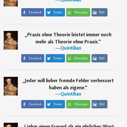
Facebook
Twitter
WhatsApp
Bild
„
Praxis ohne Theorie leistet immer noch
mehr als Theorie ohne Praxis.
“
―
Quintilian
Facebook
Twitter
WhatsApp
Bild
„
Jeder will lieber fremde Fehler verbessert
haben als eigene.
“
―
Quintilian
Facebook
Twitter
WhatsApp
Bild
„
Lieber einen Freund als ein ehrliches Wort