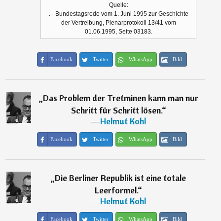
Quelle:
. - Bundestagsrede vom 1. Juni 1995 zur Geschichte
der Vertreibung, Plenarprotokoll 13/41 vom
01.06.1995, Seite 03183.
Facebook
Twitter
WhatsApp
Bild
„
Das Problem der Tretminen kann man nur
Schritt für Schritt lösen.
“
―
Helmut Kohl
Facebook
Twitter
WhatsApp
Bild
„
Die Berliner Republik ist eine totale
Leerformel.
“
―
Helmut Kohl
Facebook
Twitter
WhatsApp
Bild