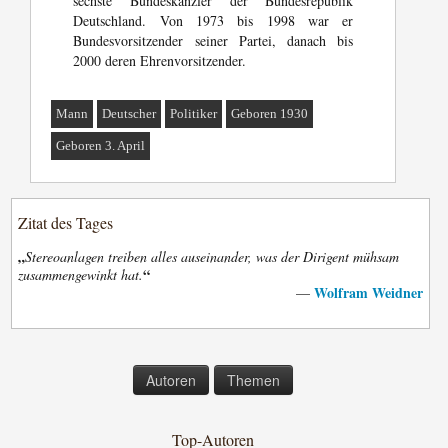
sechste Bundeskanzler der Bundesrepublik
Deutschland. Von 1973 bis 1998 war er
Bundesvorsitzender seiner Partei, danach bis
2000 deren Ehrenvorsitzender.
Mann
Deutscher
Politiker
Geboren 1930
Geboren 3. April
Zitat des Tages
„
Stereoanlagen treiben alles auseinander, was der Dirigent mühsam
“
zusammengewinkt hat.
Wolfram Weidner
—
Autoren
Themen
Top-Autoren