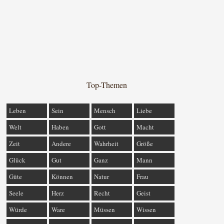
Top-Themen
Leben
Sein
Mensch
Liebe
Welt
Haben
Gott
Macht
Zeit
Andere
Wahrheit
Größe
Glück
Gut
Ganz
Mann
Güte
Können
Natur
Frau
Seele
Herz
Recht
Geist
Würde
Ware
Müssen
Wissen