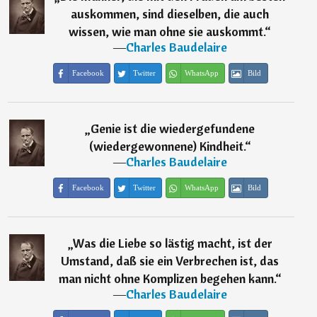
auskommen, sind dieselben, die auch
wissen, wie man ohne sie auskommt.
“
―
Charles Baudelaire
Facebook
Twitter
WhatsApp
Bild
„
Genie ist die wiedergefundene
(wiedergewonnene) Kindheit.
“
―
Charles Baudelaire
Facebook
Twitter
WhatsApp
Bild
„
Was die Liebe so lästig macht, ist der
Umstand, daß sie ein Verbrechen ist, das
man nicht ohne Komplizen begehen kann.
“
―
Charles Baudelaire