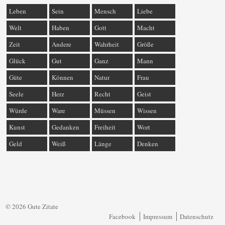
Leben
Sein
Mensch
Liebe
Welt
Haben
Gott
Macht
Zeit
Andere
Wahrheit
Größe
Glück
Gut
Ganz
Mann
Güte
Können
Natur
Frau
Seele
Herz
Recht
Geist
Würde
Ware
Müssen
Wissen
Kunst
Gedanken
Freiheit
Wort
Geld
Weiß
Länge
Denken
© 2026 Gute Zitate
Facebook
Impressum
Datenschutz