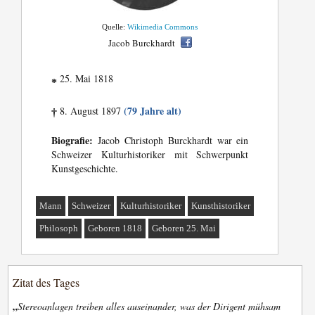
Quelle:
Wikimedia Commons
Jacob Burckhardt
25. Mai 1818
*
(79 Jahre alt)
8. August 1897
†
Biografie:
Jacob Christoph Burckhardt war ein
Schweizer Kulturhistoriker mit Schwerpunkt
Kunstgeschichte.
Mann
Schweizer
Kulturhistoriker
Kunsthistoriker
Philosoph
Geboren 1818
Geboren 25. Mai
Zitat des Tages
„
Stereoanlagen treiben alles auseinander, was der Dirigent mühsam