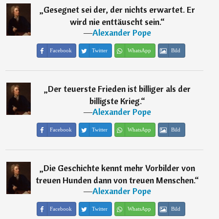
„
Gesegnet sei der, der nichts erwartet. Er
wird nie enttäuscht sein.
“
―
Alexander Pope
Facebook
Twitter
WhatsApp
Bild
„
Der teuerste Frieden ist billiger als der
billigste Krieg.
“
―
Alexander Pope
Facebook
Twitter
WhatsApp
Bild
„
Die Geschichte kennt mehr Vorbilder von
treuen Hunden dann von treuen Menschen.
“
―
Alexander Pope
Facebook
Twitter
WhatsApp
Bild