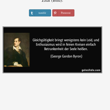
Zitat (Bild):
tumblr
Pinterest