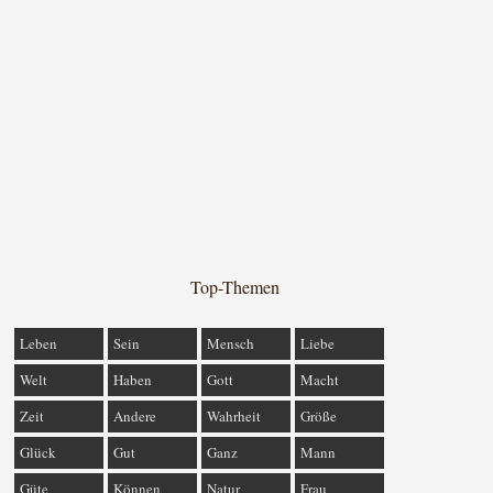
Top-Themen
Leben
Sein
Mensch
Liebe
Welt
Haben
Gott
Macht
Zeit
Andere
Wahrheit
Größe
Glück
Gut
Ganz
Mann
Güte
Können
Natur
Frau