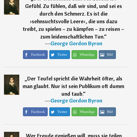
Gefühl. Zu fühlen, daß wir sind, und sei es
durch den Schmerz. Es ist die
›sehnsuchtsvolle Leere‹, die uns dazu
treibt, zu spielen – zu kämpfen – zu reisen –
zum leidenschaftlichen Tun.
“
―
George Gordon Byron
Facebook
Twitter
WhatsApp
Bild
„
Der Teufel spricht die Wahrheit öfter, als
man glaubt. Nur ist sein Publikum oft dumm
und taub.
“
―
George Gordon Byron
Facebook
Twitter
WhatsApp
Bild
„
Wer Freude genießen will, muss sie teilen.