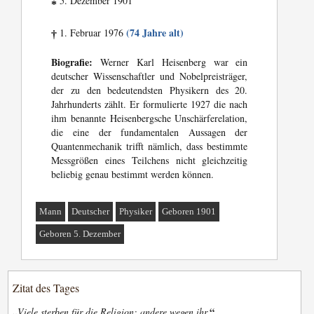
5. Dezember 1901
*
(74 Jahre alt)
1. Februar 1976
†
Biografie:
Werner Karl Heisenberg war ein
deutscher Wissenschaftler und Nobelpreisträger,
der zu den bedeutendsten Physikern des 20.
Jahrhunderts zählt. Er formulierte 1927 die nach
ihm benannte Heisenbergsche Unschärferelation,
die eine der fundamentalen Aussagen der
Quantenmechanik trifft nämlich, dass bestimmte
Messgrößen eines Teilchens nicht gleichzeitig
beliebig genau bestimmt werden können.
Mann
Deutscher
Physiker
Geboren 1901
Geboren 5. Dezember
Zitat des Tages
„
“
Viele sterben für die Religion; andere wegen ihr.