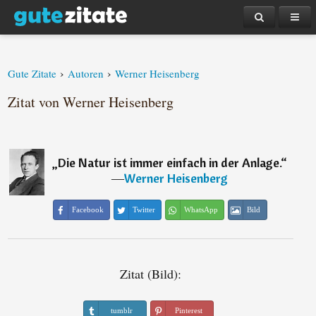
›
›
Gute Zitate
Autoren
Werner Heisenberg
Zitat von Werner Heisenberg
„
Die Natur ist immer einfach in der Anlage.
“
―
Werner Heisenberg
Facebook
Twitter
WhatsApp
Bild
Zitat (Bild):
tumblr
Pinterest