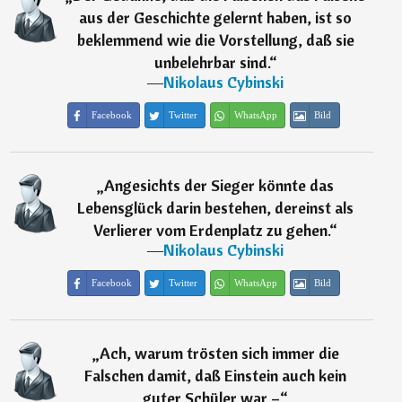
aus der Geschichte gelernt haben, ist so
beklemmend wie die Vorstellung, daß sie
unbelehrbar sind.
“
―
Nikolaus Cybinski
Facebook
Twitter
WhatsApp
Bild
„
Angesichts der Sieger könnte das
Lebensglück darin bestehen, dereinst als
Verlierer vom Erdenplatz zu gehen.
“
―
Nikolaus Cybinski
Facebook
Twitter
WhatsApp
Bild
„
Ach, warum trösten sich immer die
Falschen damit, daß Einstein auch kein
guter Schüler war –
“