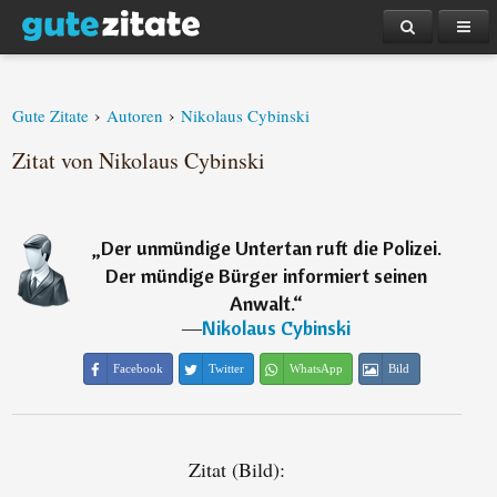
›
›
Gute Zitate
Autoren
Nikolaus Cybinski
Zitat von Nikolaus Cybinski
„
Der unmündige Untertan ruft die Polizei.
Der mündige Bürger informiert seinen
Anwalt.
“
―
Nikolaus Cybinski
Facebook
Twitter
WhatsApp
Bild
Zitat (Bild):