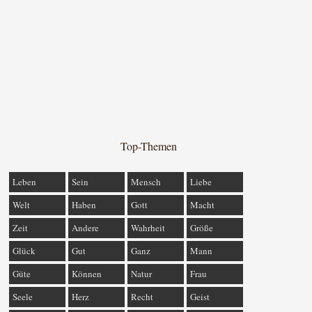
Top-Themen
Leben
Sein
Mensch
Liebe
Welt
Haben
Gott
Macht
Zeit
Andere
Wahrheit
Größe
Glück
Gut
Ganz
Mann
Güte
Können
Natur
Frau
Seele
Herz
Recht
Geist