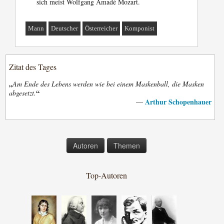
sich meist Wolfgang Amadé Mozart.
Mann
Deutscher
Österreicher
Komponist
Zitat des Tages
„
Am Ende des Lebens werden wie bei einem Maskenball, die Masken
“
abgesetzt.
Arthur Schopenhauer
—
Autoren
Themen
Top-Autoren