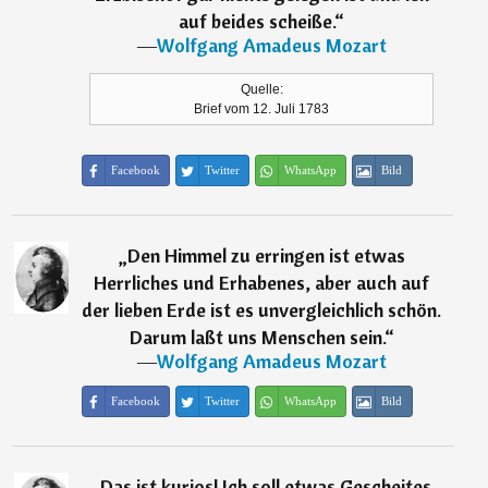
auf beides scheiße.
“
―
Wolfgang Amadeus Mozart
Quelle:
Brief vom 12. Juli 1783
Facebook
Twitter
WhatsApp
Bild
„
Den Himmel zu erringen ist etwas
Herrliches und Erhabenes, aber auch auf
der lieben Erde ist es unvergleichlich schön.
Darum laßt uns Menschen sein.
“
―
Wolfgang Amadeus Mozart
Facebook
Twitter
WhatsApp
Bild
„
Das ist kurios! Ich soll etwas Gescheites