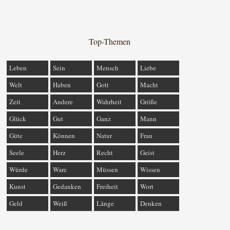
Top-Themen
Leben
Sein
Mensch
Liebe
Welt
Haben
Gott
Macht
Zeit
Andere
Wahrheit
Größe
Glück
Gut
Ganz
Mann
Güte
Können
Natur
Frau
Seele
Herz
Recht
Geist
Würde
Ware
Müssen
Wissen
Kunst
Gedanken
Freiheit
Wort
Geld
Weiß
Länge
Denken