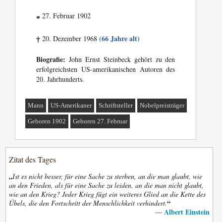
27. Februar 1902
*
(66 Jahre alt)
20. Dezember 1968
†
Biografie:
John Ernst Steinbeck gehört zu den
erfolgreichsten US-amerikanischen Autoren des
20. Jahrhunderts.
Mann
US-Amerikaner
Schriftsteller
Nobelpreisträger
Geboren 1902
Geboren 27. Februar
Zitat des Tages
„
Ist es nicht besser, für eine Sache zu sterben, an die man glaubt, wie
an den Frieden, als für eine Sache zu leiden, an die man nicht glaubt,
wie an den Krieg? Jeder Krieg fügt ein weiteres Glied an die Kette des
“
Übels, die den Fortschritt der Menschlichkeit verhindert.
Albert Einstein
—