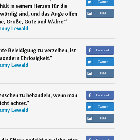
Twitter
rhält in seinem Herzen für die
 würdig sind, und das Auge offen
Bild
ne, Große, Gute und Wahre.
“
anny Lewald
nte Beleidigung zu verzeihen, ist
Facebook
sondern Ehrlosigkeit.
“
Twitter
anny Lewald
Bild
 Menschen zu behandeln, wenn man
Facebook
nicht achtet.
“
Twitter
anny Lewald
Bild