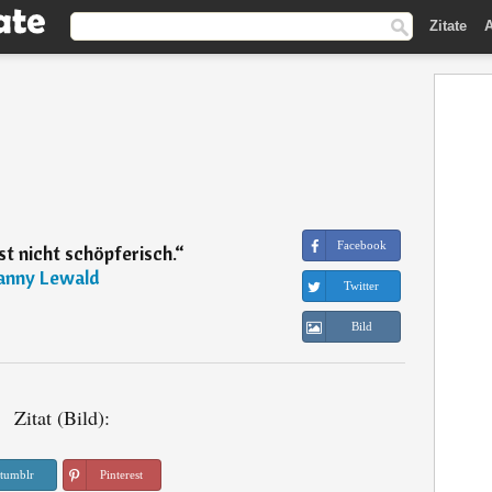
Zitate
A
Facebook
st nicht schöpferisch.
“
anny Lewald
Twitter
Bild
Zitat (Bild):
tumblr
Pinterest