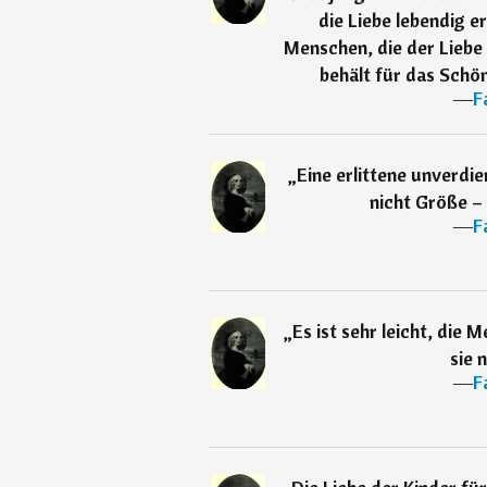
die Liebe lebendig e
Menschen, die der Liebe
behält für das Schö
―
F
„
Eine erlittene unverdie
nicht Größe – 
―
F
„
Es ist sehr leicht, die
sie 
―
F