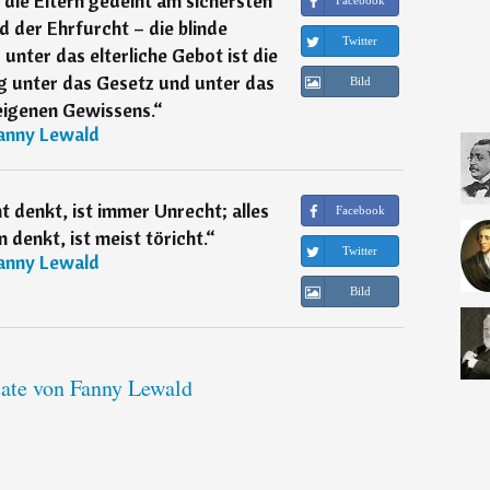
r die Eltern gedeiht am sichersten
Facebook
 der Ehrfurcht – die blinde
Twitter
nter das elterliche Gebot ist die
g unter das Gesetz und unter das
Bild
eigenen Gewissens.
“
anny Lewald
 denkt, ist immer Unrecht; alles
Facebook
denkt, ist meist töricht.
“
Twitter
anny Lewald
Bild
tate von Fanny Lewald