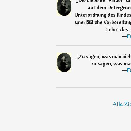
„
Die Liebe der Kinder fü
auf dem Untergrund
Unterordnung des Kindes u
unerläßliche Vorbereitun
Gebot des 
―
F
„
Zu sagen, was man nicht
zu sagen, was man 
―
F
Alle Zi