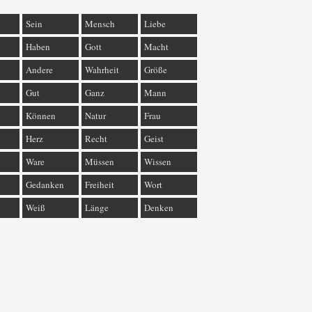
Sein
Mensch
Liebe
Haben
Gott
Macht
Andere
Wahrheit
Größe
Gut
Ganz
Mann
Können
Natur
Frau
Herz
Recht
Geist
Ware
Müssen
Wissen
Gedanken
Freiheit
Wort
Weiß
Länge
Denken