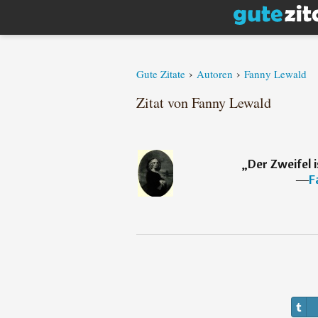
›
›
Gute Zitate
Autoren
Fanny Lewald
Zitat von Fanny Lewald
„
Der Zweifel i
―
F