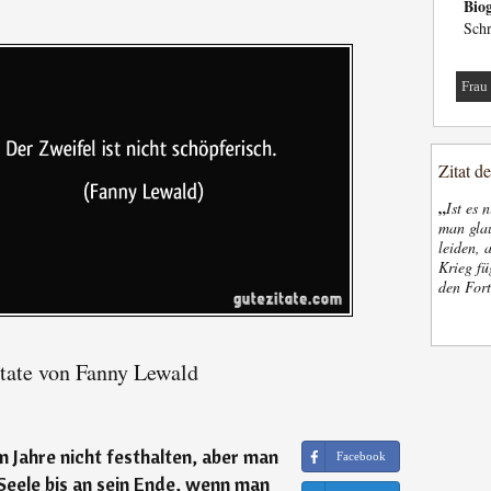
Biog
Schr
Frau
Zitat d
„
Ist es 
man glau
leiden, 
Krieg fü
den Fort
tate von Fanny Lewald
 Jahre nicht festhalten, aber man
Facebook
 Seele bis an sein Ende, wenn man