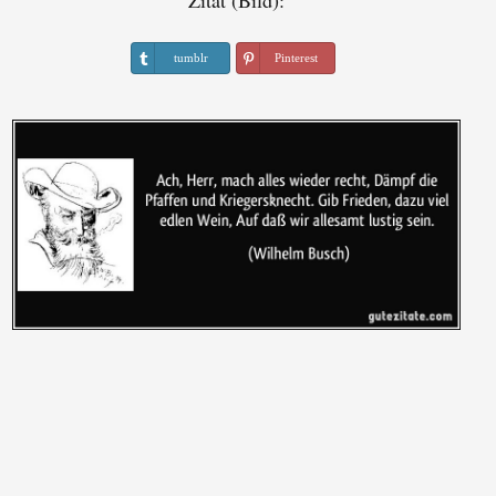
Zitat (Bild):
tumblr
Pinterest