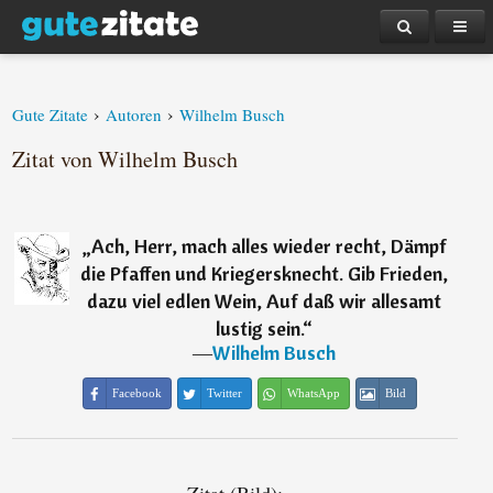
›
›
Gute Zitate
Autoren
Wilhelm Busch
Zitat von Wilhelm Busch
„
Ach, Herr, mach alles wieder recht, Dämpf
die Pfaffen und Kriegersknecht. Gib Frieden,
dazu viel edlen Wein, Auf daß wir allesamt
lustig sein.
“
―
Wilhelm Busch
Facebook
Twitter
WhatsApp
Bild