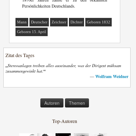
Persönlichkeiten Deutschlands.
Mann
Deutscher
Zeichner
Dichter
Geboren 1832
Geboren 15. April
Zitat des Tages
„
Stereoanlagen treiben alles auseinander, was der Dirigent mühsam
“
zusammengewinkt hat.
Wolfram Weidner
—
Autoren
Themen
Top-Autoren