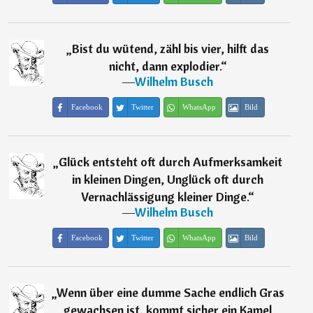
„
Bist du wütend, zähl bis vier, hilft das
nicht, dann explodier.
“
―
Wilhelm Busch
Facebook
Twitter
WhatsApp
Bild
„
Glück entsteht oft durch Aufmerksamkeit
in kleinen Dingen, Unglück oft durch
Vernachlässigung kleiner Dinge.
“
―
Wilhelm Busch
Facebook
Twitter
WhatsApp
Bild
„
Wenn über eine dumme Sache endlich Gras
gewachsen ist, kommt sicher ein Kamel