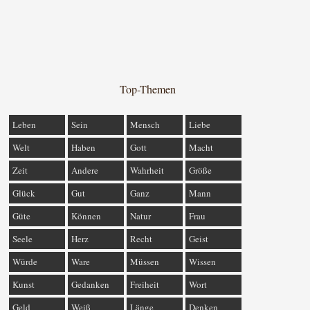
Top-Themen
Leben
Sein
Mensch
Liebe
Welt
Haben
Gott
Macht
Zeit
Andere
Wahrheit
Größe
Glück
Gut
Ganz
Mann
Güte
Können
Natur
Frau
Seele
Herz
Recht
Geist
Würde
Ware
Müssen
Wissen
Kunst
Gedanken
Freiheit
Wort
Geld
Weiß
Länge
Denken