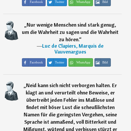
Facebook
Twitter
WhatsApp
Bild
„
Nur wenige Menschen sind stark genug,
um die Wahrheit zu sagen und die Wahrheit
zu hören.
“
―
Luc de Clapiers, Marquis de
Vauvenargues
Facebook
Twitter
WhatsApp
Bild
„
Neid kann sich nicht verborgen halten. Er
klagt an und verurteilt ohne Beweise, er
übertreibt jeden Fehler ins Maßlose und
findet mit böser Lust die scheußlichsten
Namen für die geringsten Vergehen, seine
Sprache ist anmaßend, voll Bitterkeit und
Mißgunst, wütend und verbissen stürzt er