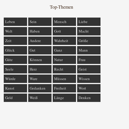
Top-Themen
Leben
Sein
Mensch
Liebe
Welt
Haben
Gott
Macht
Zeit
Andere
Wahrheit
Größe
Glück
Gut
Ganz
Mann
Güte
Können
Natur
Frau
Seele
Herz
Recht
Geist
Würde
Ware
Müssen
Wissen
Kunst
Gedanken
Freiheit
Wort
Geld
Weiß
Länge
Denken