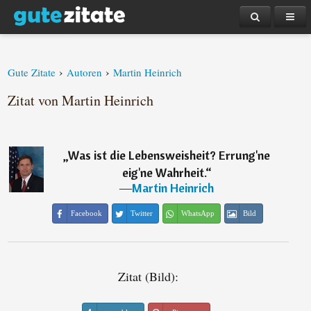
›
›
Gute Zitate
Autoren
Martin Heinrich
Zitat von Martin Heinrich
„
Was ist die Lebensweisheit? Errung'ne
eig'ne Wahrheit.
“
―
Martin Heinrich
Facebook
Twitter
WhatsApp
Bild
Zitat (Bild):