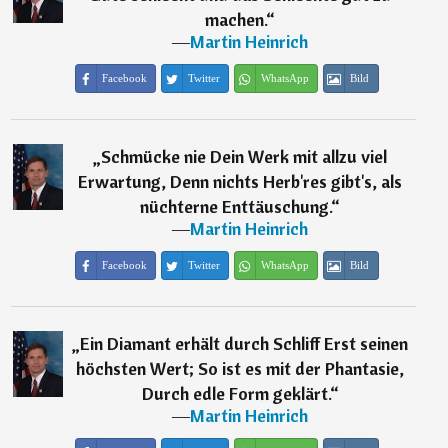
machen.
“
―
Martin Heinrich
Facebook
Twitter
WhatsApp
Bild
„
Schmücke nie Dein Werk mit allzu viel
Erwartung, Denn nichts Herb'res gibt's, als
nüchterne Enttäuschung.
“
―
Martin Heinrich
Facebook
Twitter
WhatsApp
Bild
„
Ein Diamant erhält durch Schliff Erst seinen
höchsten Wert; So ist es mit der Phantasie,
Durch edle Form geklärt.
“
―
Martin Heinrich