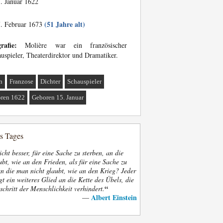
. Januar 1622
(51 Jahre alt)
. Februar 1673
rafie:
Molière war ein französischer
uspieler, Theaterdirektor und Dramatiker.
n
Franzose
Dichter
Schauspieler
ren 1622
Geboren 15. Januar
es Tages
nicht besser, für eine Sache zu sterben, an die
bt, wie an den Frieden, als für eine Sache zu
an die man nicht glaubt, wie an den Krieg? Jeder
gt ein weiteres Glied an die Kette des Übels, die
“
schritt der Menschlichkeit verhindert.
Albert Einstein
—