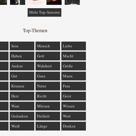
Mehr Top-Autoren
Top-Themen
Sein
Mensch
Liebe
Haben
Gott
Macht
Andere
Wahrheit
Größe
Gut
Ganz
Mann
Können
Natur
Frau
Herz
Recht
Geist
Ware
Müssen
Wissen
Gedanken
Freiheit
Wort
Weiß
Länge
Denken