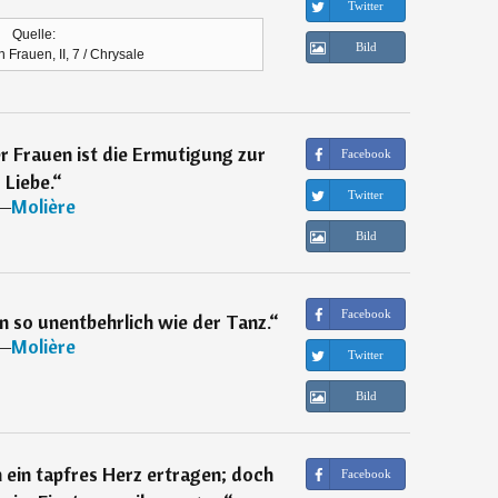
Twitter
Quelle:
Bild
 Frauen, II, 7 / Chrysale
r Frauen ist die Ermutigung zur
Facebook
Liebe.
“
Twitter
―
Molière
Bild
Facebook
 so unentbehrlich wie der Tanz.
“
―
Molière
Twitter
Bild
 ein tapfres Herz ertragen; doch
Facebook