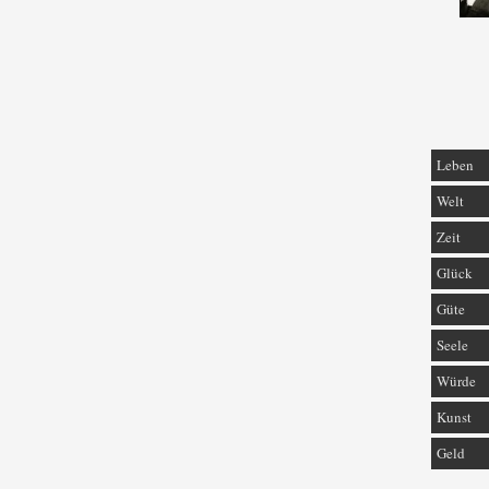
Leben
Welt
Zeit
Glück
Güte
Seele
Würde
Kunst
Geld