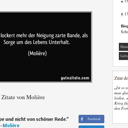
15
*
17
†
Biog
Scha
Man
Gebo
Zitat d
„
Ist es 
man glau
Zitate von Molière
leiden, 
Krieg fü
den Fort
pe und nicht von schöner Rede.
“
Facebook
―
Molière