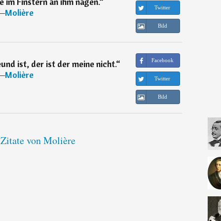
ie im Finstern an ihm nagen.
“
Twitter
―
Molière
Bild
Facebook
nd ist, der ist der meine nicht.
“
―
Molière
Twitter
Bild
 Zitate von Molière