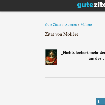
›
›
Gute Zitate
Autoren
Molière
Zitat von Molière
„
Nichts lockert mehr de
um des L