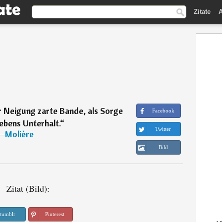
Zitate
A
r Neigung zarte Bande, als Sorge
Facebook
ebens Unterhalt.
“
Twitter
―
Molière
Bild
Zitat (Bild):
tumblr
Pinterest