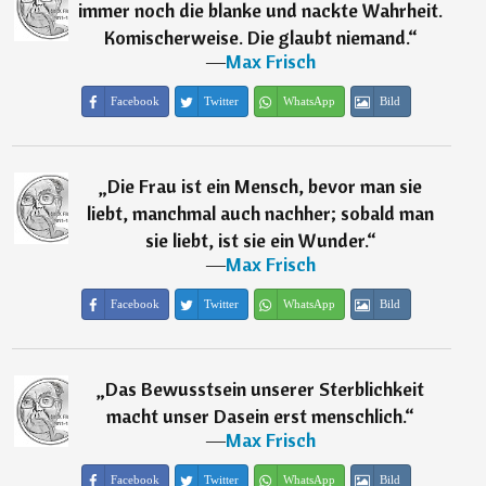
immer noch die blanke und nackte Wahrheit.
Komischerweise. Die glaubt niemand.
“
―
Max Frisch
Facebook
Twitter
WhatsApp
Bild
„
Die Frau ist ein Mensch, bevor man sie
liebt, manchmal auch nachher; sobald man
sie liebt, ist sie ein Wunder.
“
―
Max Frisch
Facebook
Twitter
WhatsApp
Bild
„
Das Bewusstsein unserer Sterblichkeit
macht unser Dasein erst menschlich.
“
―
Max Frisch
Facebook
Twitter
WhatsApp
Bild