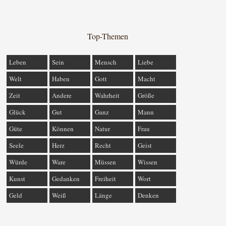
Top-Themen
Leben
Sein
Mensch
Liebe
Welt
Haben
Gott
Macht
Zeit
Andere
Wahrheit
Größe
Glück
Gut
Ganz
Mann
Güte
Können
Natur
Frau
Seele
Herz
Recht
Geist
Würde
Ware
Müssen
Wissen
Kunst
Gedanken
Freiheit
Wort
Geld
Weiß
Länge
Denken