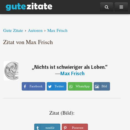
›
›
Gute Zitate
Autoren
Max Frisch
Zitat von Max Frisch
„
Nichts ist schwieriger als Loben.
“
―
Max Frisch
Facebook
Twitter
WhatsApp
Bild
Zitat (Bild):
tumblr
Pinterest