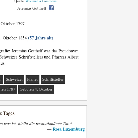
Quelle:
Wikimedia Commons
Jeremias Gotthelf
 Oktober 1797
(57 Jahre alt)
. Oktober 1854
rafie:
Jeremias Gotthelf war das Pseudonym
Schweizer Schriftstellers und Pfarrers Albert
ius.
n
Schweizer
Pfarrer
Schriftsteller
ren 1797
Geboren 4. Oktober
es Tages
“
n was ist, bleibt die revolutionärste Tat.
Rosa Luxemburg
—