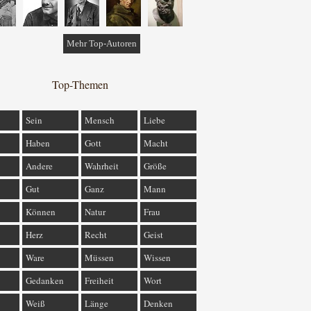
Mehr Top-Autoren
Top-Themen
Sein
Mensch
Liebe
Haben
Gott
Macht
Andere
Wahrheit
Größe
Gut
Ganz
Mann
Können
Natur
Frau
Herz
Recht
Geist
Ware
Müssen
Wissen
Gedanken
Freiheit
Wort
Weiß
Länge
Denken