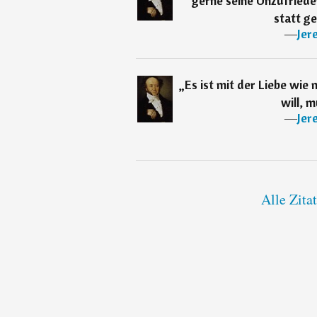
gerne seine Unzufriede
statt ge
―
Jer
„
Es ist mit der Liebe wie
will, m
―
Jer
Alle Zita