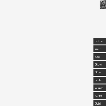
Leben
Welt
Zeit
Glück
Güte
Seele
Würde
Kunst
Geld