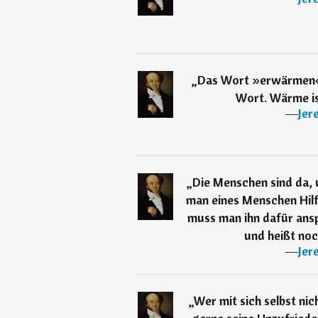
„
Das Wort »erwärmen« i
Wort. Wärme ist
―
Jer
„
Die Menschen sind da, 
man eines Menschen Hilfe
muss man ihn dafür ansp
und heißt noch
―
Jer
„
Wer mit sich selbst nic