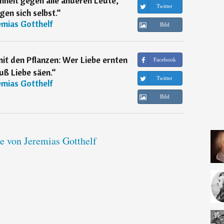
nheit gegen alle anderen Leute,
Twitter
gen sich selbst.
“
emias Gotthelf
Bild
 mit den Pflanzen: Wer Liebe ernten
Facebook
uß Liebe säen.
“
Twitter
emias Gotthelf
Bild
te von Jeremias Gotthelf