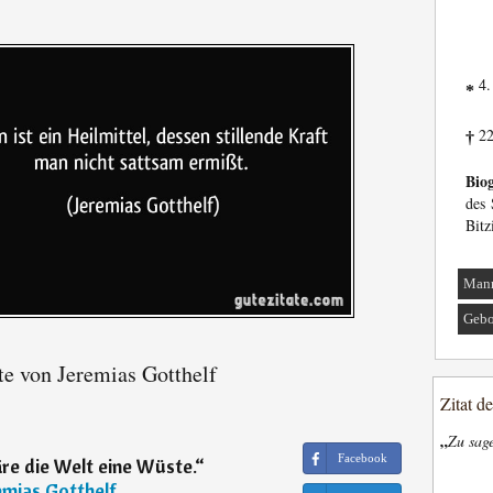
4.
*
22
†
Biog
des 
Bitz
Man
Gebo
te von Jeremias Gotthelf
Zitat d
„
Zu sage
Facebook
re die Welt eine Wüste.
“
emias Gotthelf