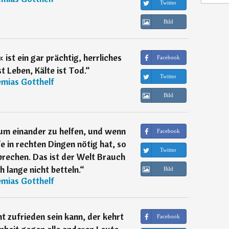
Twitter
Bild
st ein gar prächtig, herrliches
Facebook
 Leben, Kälte ist Tod.
“
Twitter
emias Gotthelf
Bild
um einander zu helfen, und wenn
Facebook
 in rechten Dingen nötig hat, so
Twitter
rechen. Das ist der Welt Brauch
 lange nicht betteln.
“
Bild
emias Gotthelf
ht zufrieden sein kann, der kehrt
Facebook