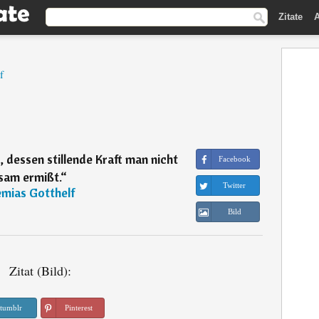
Zitate
A
f
l, dessen stillende Kraft man nicht
Facebook
sam ermißt.
“
Twitter
emias Gotthelf
Bild
Zitat (Bild):
tumblr
Pinterest