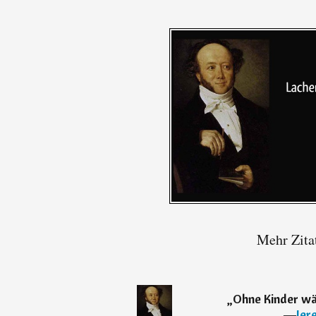
Mehr Zita
„
Ohne Kinder wä
―
Jer