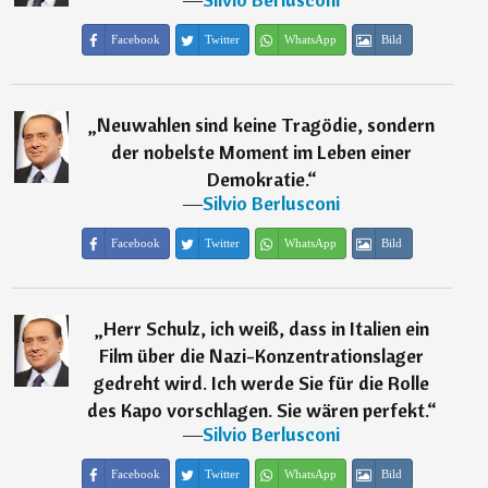
Facebook
Twitter
WhatsApp
Bild
„
Neuwahlen sind keine Tragödie, sondern
der nobelste Moment im Leben einer
Demokratie.
“
―
Silvio Berlusconi
Facebook
Twitter
WhatsApp
Bild
„
Herr Schulz, ich weiß, dass in Italien ein
Film über die Nazi-Konzentrationslager
gedreht wird. Ich werde Sie für die Rolle
des Kapo vorschlagen. Sie wären perfekt.
“
―
Silvio Berlusconi
Facebook
Twitter
WhatsApp
Bild