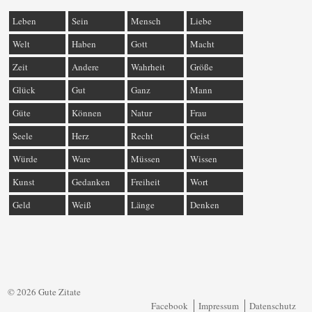
Leben
Sein
Mensch
Liebe
Welt
Haben
Gott
Macht
Zeit
Andere
Wahrheit
Größe
Glück
Gut
Ganz
Mann
Güte
Können
Natur
Frau
Seele
Herz
Recht
Geist
Würde
Ware
Müssen
Wissen
Kunst
Gedanken
Freiheit
Wort
Geld
Weiß
Länge
Denken
© 2026 Gute Zitate
Facebook
Impressum
Datenschutz