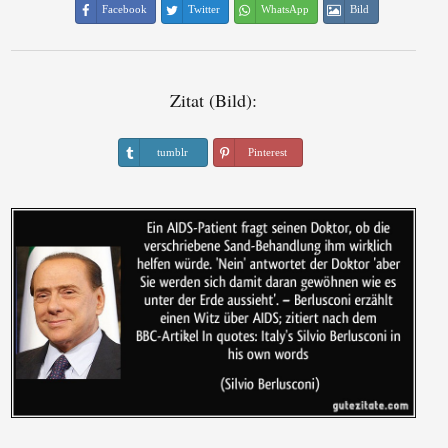
Facebook
Twitter
WhatsApp
Bild
Zitat (Bild):
tumblr
Pinterest