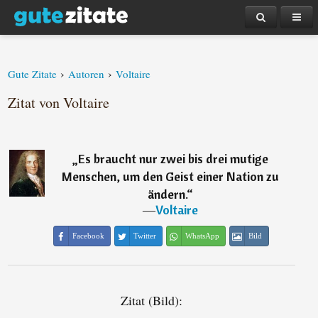
›
›
Gute Zitate
Autoren
Voltaire
Zitat von Voltaire
„
Es braucht nur zwei bis drei mutige
Menschen, um den Geist einer Nation zu
ändern.
“
―
Voltaire
Facebook
Twitter
WhatsApp
Bild
Zitat (Bild):