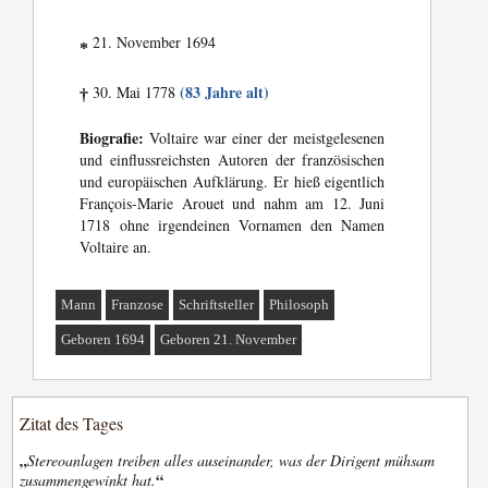
21. November 1694
*
(83 Jahre alt)
30. Mai 1778
†
Biografie:
Voltaire war einer der meistgelesenen
und einflussreichsten Autoren der französischen
und europäischen Aufklärung. Er hieß eigentlich
François-Marie Arouet und nahm am 12. Juni
1718 ohne irgendeinen Vornamen den Namen
Voltaire an.
Mann
Franzose
Schriftsteller
Philosoph
Geboren 1694
Geboren 21. November
Zitat des Tages
„
Stereoanlagen treiben alles auseinander, was der Dirigent mühsam
“
zusammengewinkt hat.