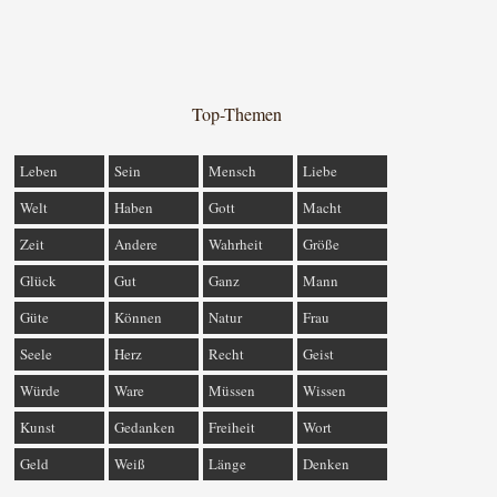
Top-Themen
Leben
Sein
Mensch
Liebe
Welt
Haben
Gott
Macht
Zeit
Andere
Wahrheit
Größe
Glück
Gut
Ganz
Mann
Güte
Können
Natur
Frau
Seele
Herz
Recht
Geist
Würde
Ware
Müssen
Wissen
Kunst
Gedanken
Freiheit
Wort
Geld
Weiß
Länge
Denken