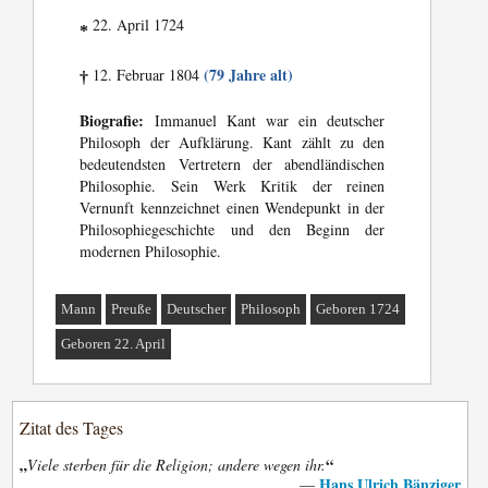
22. April 1724
*
(79 Jahre alt)
12. Februar 1804
†
Biografie:
Immanuel Kant war ein deutscher
Philosoph der Aufklärung. Kant zählt zu den
bedeutendsten Vertretern der abendländischen
Philosophie. Sein Werk Kritik der reinen
Vernunft kennzeichnet einen Wendepunkt in der
Philosophiegeschichte und den Beginn der
modernen Philosophie.
Mann
Preuße
Deutscher
Philosoph
Geboren 1724
Geboren 22. April
Zitat des Tages
„
“
Viele sterben für die Religion; andere wegen ihr.
Hans Ulrich Bänziger
—