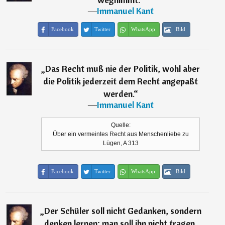
―
Immanuel Kant
Facebook
Twitter
WhatsApp
Bild
„
Das Recht muß nie der Politik, wohl aber
die Politik jederzeit dem Recht angepaßt
werden.
“
―
Immanuel Kant
Quelle:
Über ein vermeintes Recht aus Menschenliebe zu
Lügen, A 313
Facebook
Twitter
WhatsApp
Bild
„
Der Schüler soll nicht Gedanken, sondern
denken lernen; man soll ihn nicht tragen,