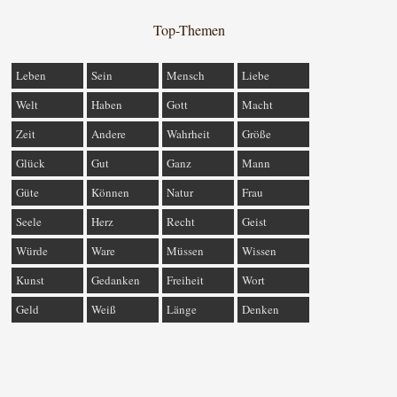
Top-Themen
Leben
Sein
Mensch
Liebe
Welt
Haben
Gott
Macht
Zeit
Andere
Wahrheit
Größe
Glück
Gut
Ganz
Mann
Güte
Können
Natur
Frau
Seele
Herz
Recht
Geist
Würde
Ware
Müssen
Wissen
Kunst
Gedanken
Freiheit
Wort
Geld
Weiß
Länge
Denken