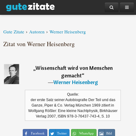
›
›
Gute Zitate
Autoren
Werner Heisenberg
Zitat von Werner Heisenberg
„
Wissenschaft wird von Menschen
gemacht
“
―
Werner Heisenberg
Quelle:
der erste Satz seiner Autobiografie Der Teil und das
Ganze, Piper & Co. Verlag München 1969 zitiert in
Wolfgang Rößler: Eine kleine Nachtphysik, Birkhäuser
Verlag 2007, ISBN 978-3-76437-743-4, S. 10
Facebook
Twitter
WhatsApp
Bild