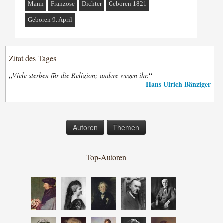
Mann
Franzose
Dichter
Geboren 1821
Geboren 9. April
Zitat des Tages
„
“
Viele sterben für die Religion; andere wegen ihr.
Hans Ulrich Bänziger
—
Autoren
Themen
Top-Autoren