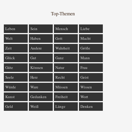
Top-Themen
Leben
Sein
Mensch
Liebe
Welt
Haben
Gott
Macht
Zeit
Andere
Wahrheit
Größe
Glück
Gut
Ganz
Mann
Güte
Können
Natur
Frau
Seele
Herz
Recht
Geist
Würde
Ware
Müssen
Wissen
Kunst
Gedanken
Freiheit
Wort
Geld
Weiß
Länge
Denken