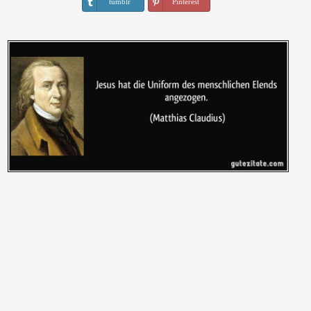
tumblr
Pinterest