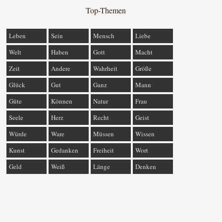
Top-Themen
Leben
Sein
Mensch
Liebe
Welt
Haben
Gott
Macht
Zeit
Andere
Wahrheit
Größe
Glück
Gut
Ganz
Mann
Güte
Können
Natur
Frau
Seele
Herz
Recht
Geist
Würde
Ware
Müssen
Wissen
Kunst
Gedanken
Freiheit
Wort
Geld
Weiß
Länge
Denken