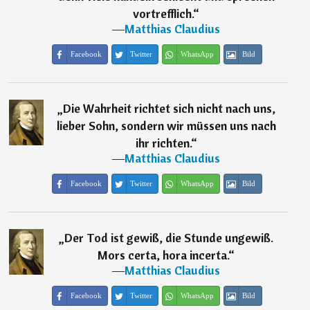
vortrefflich.
“
―
Matthias Claudius
Facebook
Twitter
WhatsApp
Bild
„
Die Wahrheit richtet sich nicht nach uns,
lieber Sohn, sondern wir müssen uns nach
ihr richten.
“
―
Matthias Claudius
Facebook
Twitter
WhatsApp
Bild
„
Der Tod ist gewiß, die Stunde ungewiß.
Mors certa, hora incerta.
“
―
Matthias Claudius
Facebook
Twitter
WhatsApp
Bild