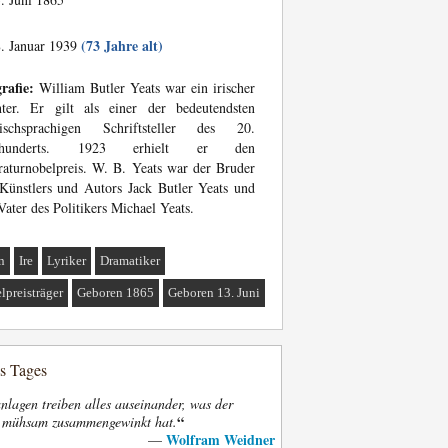
(73 Jahre alt)
. Januar 1939
rafie:
William Butler Yeats war ein irischer
hter. Er gilt als einer der bedeutendsten
lischsprachigen Schriftsteller des 20.
hrhunderts. 1923 erhielt er den
raturnobelpreis. W. B. Yeats war der Bruder
Künstlers und Autors Jack Butler Yeats und
Vater des Politikers Michael Yeats.
n
Ire
Lyriker
Dramatiker
lpreisträger
Geboren 1865
Geboren 13. Juni
es Tages
nlagen treiben alles auseinander, was der
“
t mühsam zusammengewinkt hat.
Wolfram Weidner
—