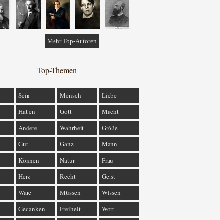
Mehr Top-Autoren
Top-Themen
Sein
Mensch
Liebe
Haben
Gott
Macht
Andere
Wahrheit
Größe
Gut
Ganz
Mann
Können
Natur
Frau
Herz
Recht
Geist
Ware
Müssen
Wissen
Gedanken
Freiheit
Wort