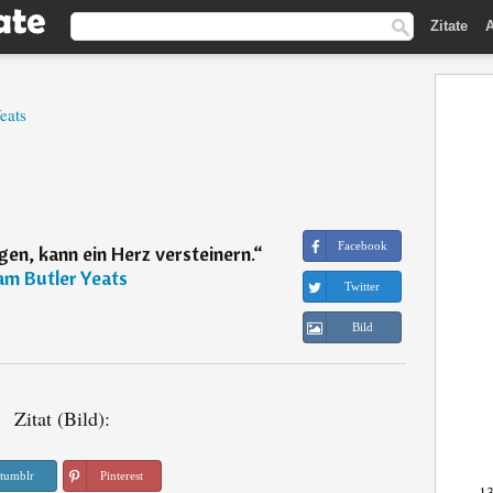
Zitate
A
eats
Facebook
gen, kann ein Herz versteinern.
“
iam Butler Yeats
Twitter
Bild
Zitat (Bild):
tumblr
Pinterest
13