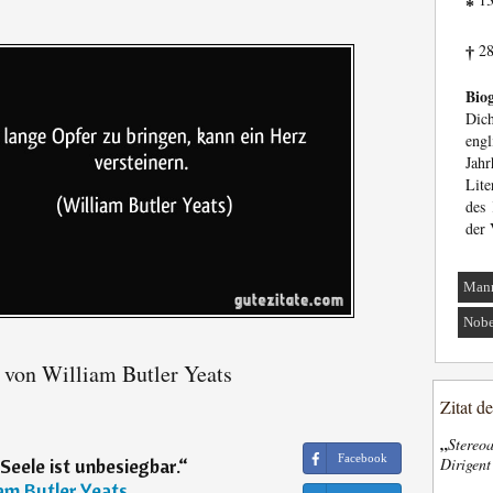
*
28
†
Biog
Dic
eng
Ja
Lite
des 
der 
Man
Nobe
 von William Butler Yeats
Zitat d
„
Stereoa
Facebook
Dirigen
 Seele ist unbesiegbar.
“
iam Butler Yeats