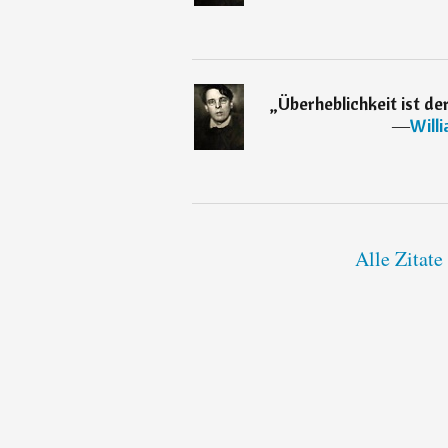
„
Überheblichkeit ist de
―
Will
Alle Zitate