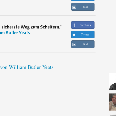
Bild
Facebook
r sicherste Weg zum Scheitern.
“
iam Butler Yeats
Twitter
Bild
 von William Butler Yeats