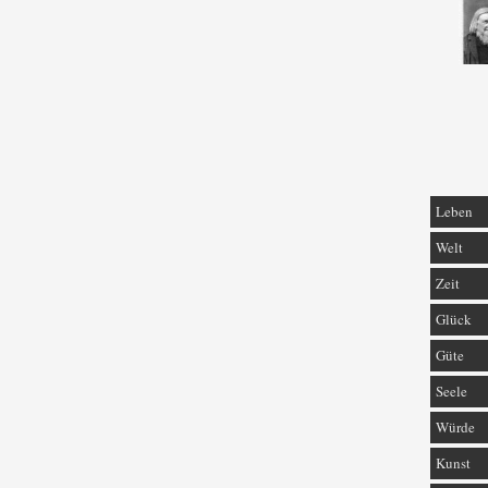
Leben
Welt
Zeit
Glück
Güte
Seele
Würde
Kunst