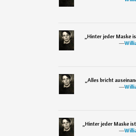
„
Hinter jeder Maske is
―
Will
„
Alles bricht auseinan
―
Will
„
Hinter jeder Maske ist
―
Will