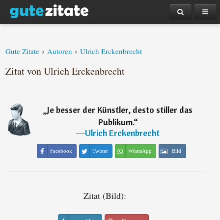
›
›
Gute Zitate
Autoren
Ulrich Erckenbrecht
Zitat von Ulrich Erckenbrecht
„
Je besser der Künstler, desto stiller das
Publikum.
“
―
Ulrich Erckenbrecht
Facebook
Twitter
WhatsApp
Bild
Zitat (Bild):