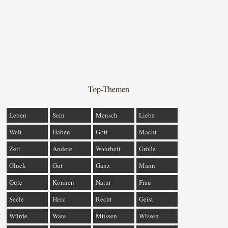
Top-Themen
Leben
Sein
Mensch
Liebe
Welt
Haben
Gott
Macht
Zeit
Andere
Wahrheit
Größe
Glück
Gut
Ganz
Mann
Güte
Können
Natur
Frau
Seele
Herz
Recht
Geist
Würde
Ware
Müssen
Wissen