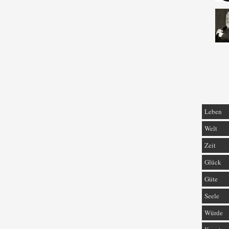
Leben
Welt
Zeit
Glück
Güte
Seele
Würde