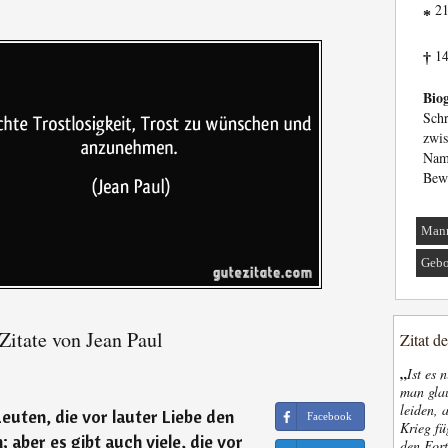
21
*
14
†
Biog
Sch
zwi
Nam
Bewu
Man
Gebo
Zitate von Jean Paul
Zitat d
„
Ist es 
man glau
leiden, 
uten, die vor lauter Liebe den
Facebook
Krieg fü
 aber es gibt auch viele, die vor
den Fort