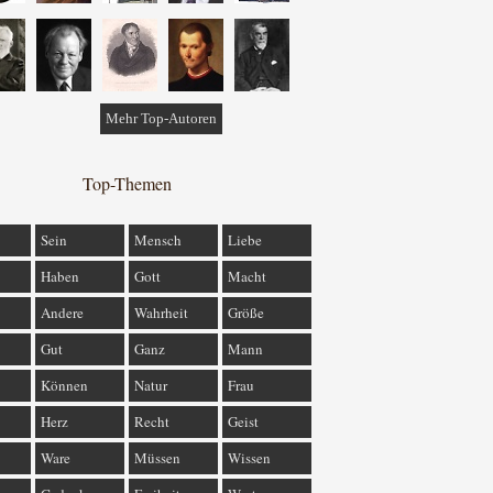
Mehr Top-Autoren
Top-Themen
Sein
Mensch
Liebe
Haben
Gott
Macht
Andere
Wahrheit
Größe
Gut
Ganz
Mann
Können
Natur
Frau
Herz
Recht
Geist
Ware
Müssen
Wissen