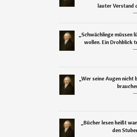
lauter Verstand 
„
Schwächlinge müssen lü
wollen. Ein Drohblick t
„
Wer seine Augen nicht b
brauche
„
Bücher lesen heißt wan
den Stuben