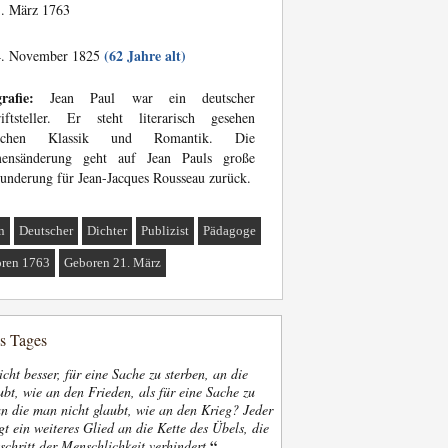
. März 1763
(62 Jahre alt)
. November 1825
rafie:
Jean Paul war ein deutscher
riftsteller. Er steht literarisch gesehen
schen Klassik und Romantik. Die
ensänderung geht auf Jean Pauls große
nderung für Jean-Jacques Rousseau zurück.
n
Deutscher
Dichter
Publizist
Pädagoge
ren 1763
Geboren 21. März
es Tages
nicht besser, für eine Sache zu sterben, an die
bt, wie an den Frieden, als für eine Sache zu
an die man nicht glaubt, wie an den Krieg? Jeder
gt ein weiteres Glied an die Kette des Übels, die
“
schritt der Menschlichkeit verhindert.