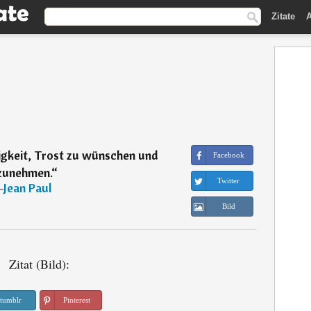
Zitate
A
sigkeit, Trost zu wünschen und
Facebook
zunehmen.
“
Twitter
―
Jean Paul
Bild
Zitat (Bild):
tumblr
Pinterest