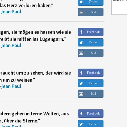
Twitter
das Herz verloren haben.
“
―
Jean Paul
Bild
gen, sie mögen es hassen wie sie
Facebook
reibt sie mitten ins Lügengarn.
“
Twitter
―
Jean Paul
Bild
raucht um zu sehen, der wird sie
Facebook
n um zu weinen.
“
Twitter
―
Jean Paul
Bild
dern gehen in ferne Welten, aus
Facebook
, über die Sterne.
“
Twitter
―
Jean Paul