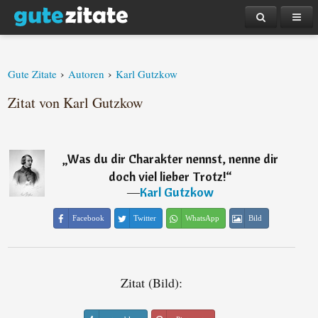
›
›
Gute Zitate
Autoren
Karl Gutzkow
Zitat von Karl Gutzkow
„
Was du dir Charakter nennst, nenne dir
doch viel lieber Trotz!
“
―
Karl Gutzkow
Facebook
Twitter
WhatsApp
Bild
Zitat (Bild):