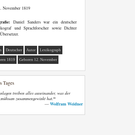
. November 1819
rafie:
Daniel Sanders war ein deutscher
ikograf und Sprachforscher sowie Dichter
Übersetzer.
n
Deutscher
Autor
Lexikograph
ren 1819
Geboren 12. November
es Tages
nlagen treiben alles auseinander, was der
“
t mühsam zusammengewinkt hat.
Wolfram Weidner
—