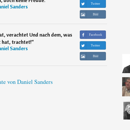
, doch keine Freude.
“
Twitter
niel Sanders
Bild
at, verachtet Und nach dem, was
Facebook
t hat, trachtet!
“
Twitter
niel Sanders
Bild
ate von Daniel Sanders