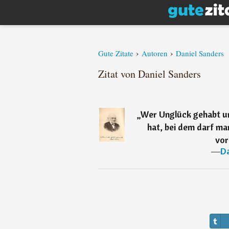
›
›
Gute Zitate
Autoren
Daniel Sanders
Zitat von Daniel Sanders
„
Wer Unglück gehabt u
hat, bei dem darf man
vor
―
Da