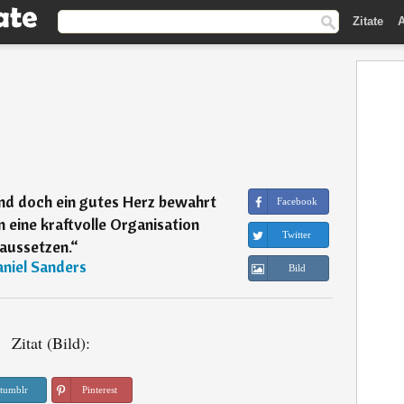
Zitate
A
nd doch ein gutes Herz bewahrt
Facebook
 eine kraftvolle Organisation
Twitter
aussetzen.
“
niel Sanders
Bild
Zitat (Bild):
tumblr
Pinterest