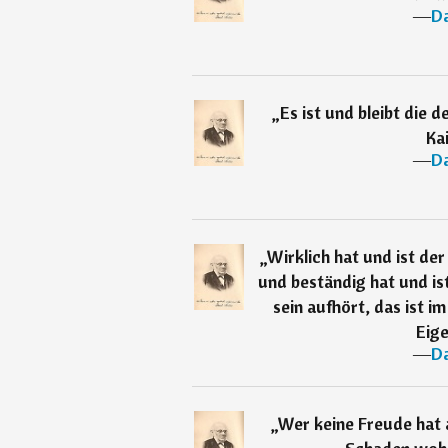
―
Da
„
Es ist und bleibt die 
Kai
―
Da
„
Wirklich hat und ist de
und beständig hat und is
sein aufhört, das ist i
Eig
―
Da
„
Wer keine Freude hat 