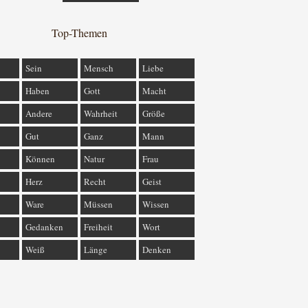
Top-Themen
Sein
Mensch
Liebe
Haben
Gott
Macht
Andere
Wahrheit
Größe
Gut
Ganz
Mann
Können
Natur
Frau
Herz
Recht
Geist
Ware
Müssen
Wissen
Gedanken
Freiheit
Wort
Weiß
Länge
Denken