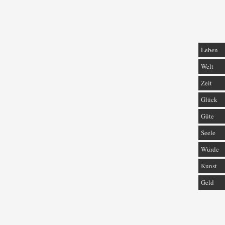
Leben
Welt
Zeit
Glück
Güte
Seele
Würde
Kunst
Geld