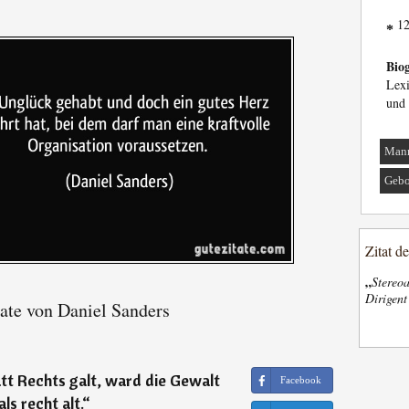
12
*
Biog
Lex
und 
Man
Gebo
Zitat d
„
Stereoa
Dirigen
ate von Daniel Sanders
tt Rechts galt, ward die Gewalt
Facebook
ls recht alt.
“