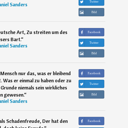
Twitter
niel Sanders
Bild
deutsche Art, Zu streiten um des
Facebook
sers Bart.
“
Twitter
niel Sanders
Bild
r Mensch nur das, was er bleibend
Facebook
t. Was er einmal zu haben oder zu
Twitter
m Grunde niemals sein wirkliches
en gewesen.
“
Bild
niel Sanders
als Schadenfreude, Der hat den
Facebook