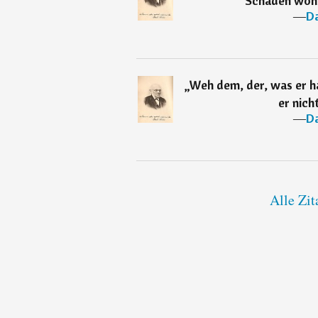
Schaden wohl
―
Da
„
Weh dem, der, was er h
er nich
―
Da
Alle Zit