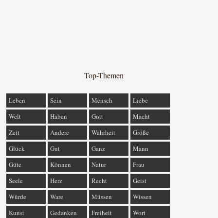
Top-Themen
Leben
Sein
Mensch
Liebe
Welt
Haben
Gott
Macht
Zeit
Andere
Wahrheit
Größe
Glück
Gut
Ganz
Mann
Güte
Können
Natur
Frau
Seele
Herz
Recht
Geist
Würde
Ware
Müssen
Wissen
Kunst
Gedanken
Freiheit
Wort