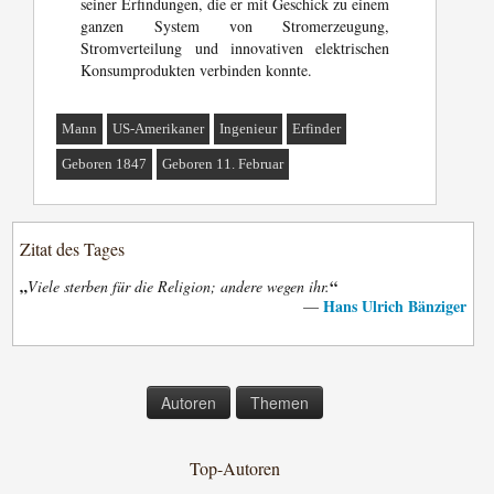
seiner Erfindungen, die er mit Geschick zu einem
ganzen System von Stromerzeugung,
Stromverteilung und innovativen elektrischen
Konsumprodukten verbinden konnte.
Mann
US-Amerikaner
Ingenieur
Erfinder
Geboren 1847
Geboren 11. Februar
Zitat des Tages
„
“
Viele sterben für die Religion; andere wegen ihr.
Hans Ulrich Bänziger
—
Autoren
Themen
Top-Autoren