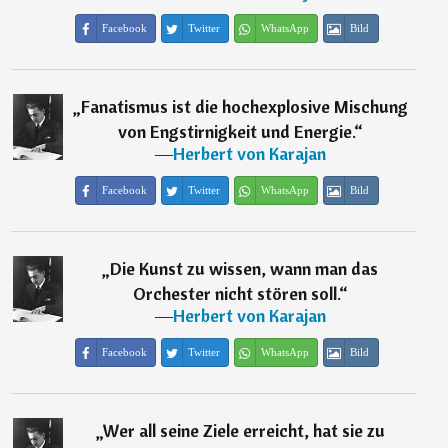
Facebook
Twitter
WhatsApp
Bild
„
Fanatismus ist die hochexplosive Mischung
von Engstirnigkeit und Energie.
“
―
Herbert von Karajan
Facebook
Twitter
WhatsApp
Bild
„
Die Kunst zu wissen, wann man das
Orchester nicht stören soll.
“
―
Herbert von Karajan
Facebook
Twitter
WhatsApp
Bild
„
Wer all seine Ziele erreicht, hat sie zu