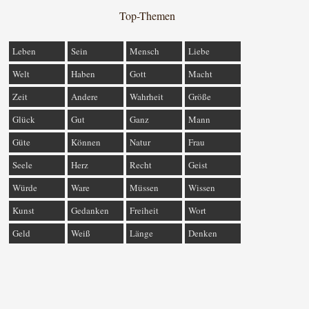
Top-Themen
Leben
Sein
Mensch
Liebe
Welt
Haben
Gott
Macht
Zeit
Andere
Wahrheit
Größe
Glück
Gut
Ganz
Mann
Güte
Können
Natur
Frau
Seele
Herz
Recht
Geist
Würde
Ware
Müssen
Wissen
Kunst
Gedanken
Freiheit
Wort
Geld
Weiß
Länge
Denken