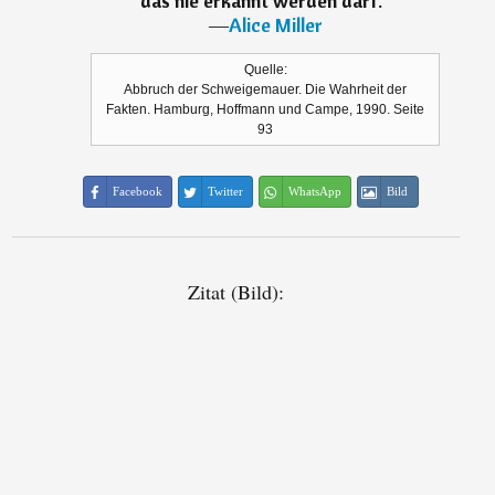
das nie erkannt werden darf.
“
―
Alice Miller
Quelle:
Abbruch der Schweigemauer. Die Wahrheit der
Fakten. Hamburg, Hoffmann und Campe, 1990. Seite
93
Facebook
Twitter
WhatsApp
Bild
Zitat (Bild):